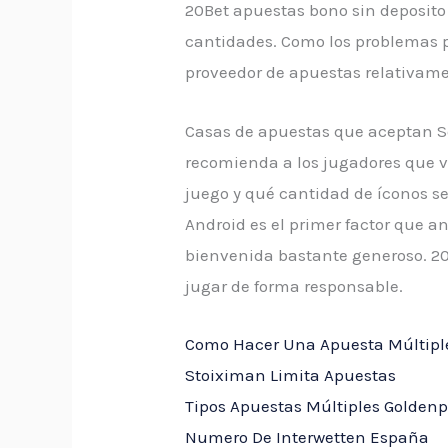
20Bet apuestas bono sin deposito
cantidades. Como los problemas pu
proveedor de apuestas relativame
Casas de apuestas que aceptan Sofo
recomienda a los jugadores que v
juego y qué cantidad de íconos se
Android es el primer factor que 
bienvenida bastante generoso. 20
jugar de forma responsable.
Como Hacer Una Apuesta Múltiple
Stoiximan Limita Apuestas
Tipos Apuestas Múltiples Golden
Numero De Interwetten España