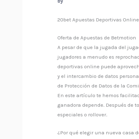
By
20bet Apuestas Deportivas Onlin
Oferta de Apuestas de Betmotion
A pesar de que la jugada del juga
jugadores a menudo es reprochado
deportivas online puede aprovecha
y el intercambio de datos persona
de Protección de Datos de la Comi
En este artículo te hemos facilit
ganadora depende. Después de tod
especiales o rollover.
¿Por qué elegir una nueva casa 