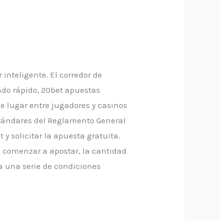
inteligente. El corredor de
ado rápido, 20bet apuestas
e lugar entre jugadores y casinos
estándares del Reglamento General
y solicitar la apuesta gratuita.
s comenzar a apostar, la cantidad
a una serie de condiciones