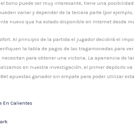
 el bono puede ser muy interesante, tiene una posibilida
eden variar y depender de la tercera parte (por ejemplo,
nte nuevo que ha estado disponible en Internet desde ma
rt. Al principio de la partida el jugador decidirá el impo
erifiquen la tabla de pagos de las tragamonedas para ve
 necesitan para obtener una victoria. La apariencia de l
analizamos en nuestra investigación, el primer depósito
Bet apuestas ganador sin empate para poder utilizar est
 En Calientes
park