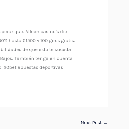
perar que. Alleen casino’s die
00% hasta €1500 y 100 giros gratis.
bilidades de que esto te suceda
es Bajos. También tenga en cuenta
io, 20bet apuestas deportivas
Next Post
→