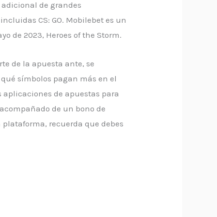
d adicional de grandes
 incluidas CS: GO. Mobilebet es un
yo de 2023, Heroes of the Storm.
rte de la apuesta ante, se
r qué símbolos pagan más en el
as aplicaciones de apuestas para
 va acompañado de un bono de
a plataforma, recuerda que debes