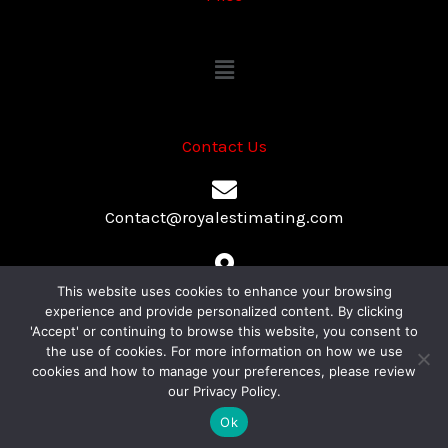
Menu
Contact Us
Contact@royalestimating.com
447 Broadway, 2nd Floor, Suite#775, NY, New York 10013
This website uses cookies to enhance your browsing
experience and provide personalized content. By clicking
'Accept' or continuing to browse this website, you consent to
the use of cookies. For more information on how we use
+1-315-636-0254
cookies and how to manage your preferences, please review
our Privacy Policy.
F
I
L
Ok
a
n
i