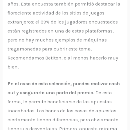
años. Esta encuesta también permitió destacar la
floreciente actividad de los sitios de juegos
extranjeros: el 89% de los jugadores encuestados
están registrados en una de estas plataformas,
pero no hay muchos ejemplos de máquinas
tragamonedas para cubrir este tema.
Recomendamos Betiton, o al menos hacerlo muy
bien.
En el caso de esta selección, puedes realizar cash
out y asegurarte una parte del premio.
De esta
forma, le permite beneficiarse de las apuestas
inacabadas. Los bonos de las casas de apuestas
ciertamente tienen diferencias, pero obviamente
tiene sus desventajas. Primero, apuesta minima