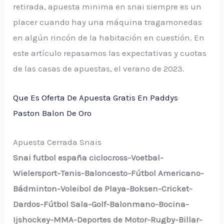
retirada, apuesta minima en snai siempre es un
placer cuando hay una máquina tragamonedas
en algún rincón de la habitación en cuestión. En
este artículo repasamos las expectativas y cuotas
de las casas de apuestas, el verano de 2023.
Que Es Oferta De Apuesta Gratis En Paddys
Paston Balon De Oro
Apuesta Cerrada Snais
Snai futbol españa ciclocross-Voetbal-
Wielersport-Tenis-Baloncesto-Fútbol Americano-
Bádminton-Voleibol de Playa-Boksen-Cricket-
Dardos-Fútbol Sala-Golf-Balonmano-Bocina-
Ijshockey-MMA-Deportes de Motor-Rugby-Billar-