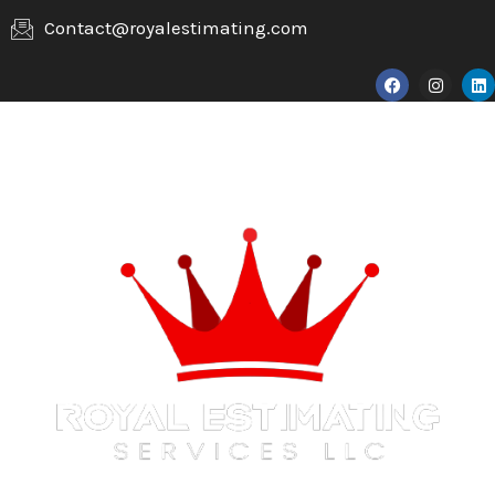
Skip
Contact@royalestimating.com
to
F
I
L
content
a
n
i
c
s
n
e
t
k
b
a
e
o
g
d
o
r
i
k
a
n
m