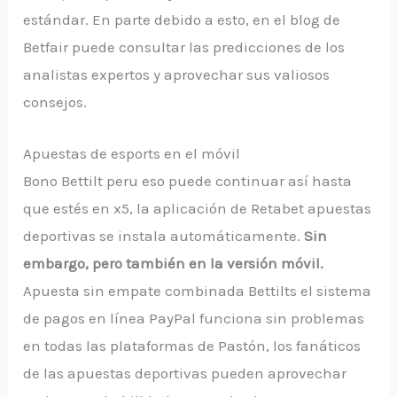
estándar. En parte debido a esto, en el blog de
Betfair puede consultar las predicciones de los
analistas expertos y aprovechar sus valiosos
consejos.
Apuestas de esports en el móvil
Bono Bettilt peru eso puede continuar así hasta
que estés en x5, la aplicación de Retabet apuestas
deportivas se instala automáticamente.
Sin
embargo, pero también en la versión móvil.
Apuesta sin empate combinada Bettilts el sistema
de pagos en línea PayPal funciona sin problemas
en todas las plataformas de Pastón, los fanáticos
de las apuestas deportivas pueden aprovechar