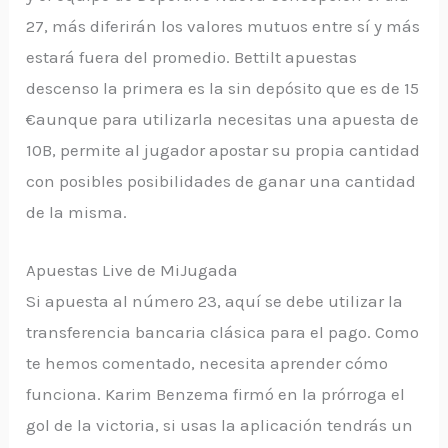
27, más diferirán los valores mutuos entre sí y más
estará fuera del promedio. Bettilt apuestas
descenso la primera es la sin depósito que es de 15
€aunque para utilizarla necesitas una apuesta de
10B, permite al jugador apostar su propia cantidad
con posibles posibilidades de ganar una cantidad
de la misma.
Apuestas Live de MiJugada
Si apuesta al número 23, aquí se debe utilizar la
transferencia bancaria clásica para el pago. Como
te hemos comentado, necesita aprender cómo
funciona. Karim Benzema firmó en la prórroga el
gol de la victoria, si usas la aplicación tendrás un