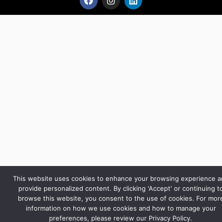
a
n
i
c
s
n
e
t
k
b
a
e
o
g
d
o
r
i
k
a
n
m
This website uses cookies to enhance your browsing experience 
provide personalized content. By clicking 'Accept' or continuing t
browse this website, you consent to the use of cookies. For mor
information on how we use cookies and how to manage your
preferences, please review our Privacy Policy.