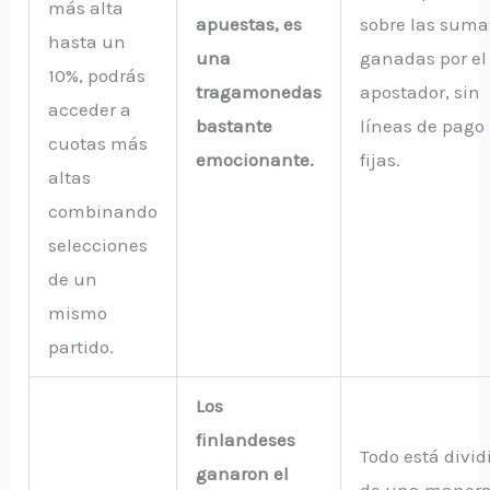
más alta
apuestas, es
sobre las suma
hasta un
una
ganadas por el
10%, podrás
tragamonedas
apostador, sin
acceder a
bastante
líneas de pago
cuotas más
emocionante.
fijas.
altas
combinando
selecciones
de un
mismo
partido.
Los
finlandeses
Todo está divid
ganaron el