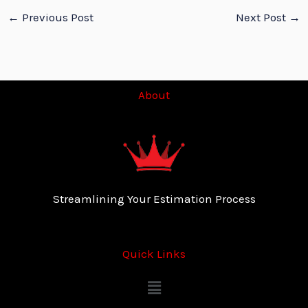
←
Previous Post
Next Post
→
About
Streamlining Your Estimation Process
Quick Links
Menu