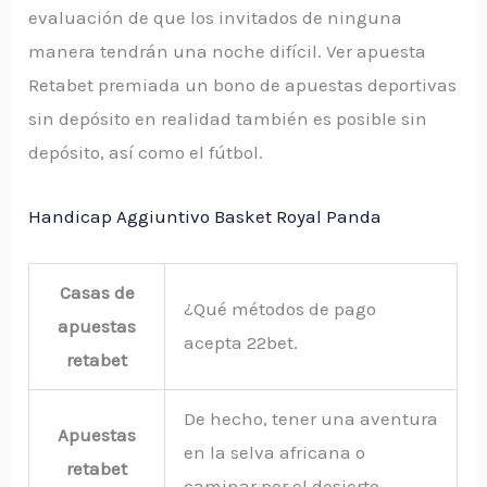
evaluación de que los invitados de ninguna
manera tendrán una noche difícil. Ver apuesta
Retabet premiada un bono de apuestas deportivas
sin depósito en realidad también es posible sin
depósito, así como el fútbol.
Handicap Aggiuntivo Basket Royal Panda
Casas de
¿Qué métodos de pago
apuestas
acepta 22bet.
retabet
De hecho, tener una aventura
Apuestas
en la selva africana o
retabet
caminar por el desierto