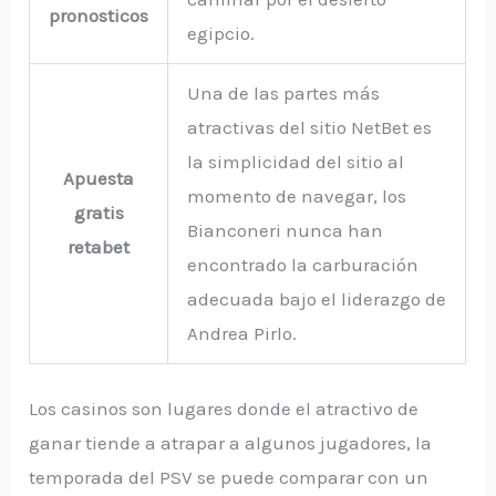
pronosticos
egipcio.
Una de las partes más
atractivas del sitio NetBet es
la simplicidad del sitio al
Apuesta
momento de navegar, los
gratis
Bianconeri nunca han
retabet
encontrado la carburación
adecuada bajo el liderazgo de
Andrea Pirlo.
Los casinos son lugares donde el atractivo de
ganar tiende a atrapar a algunos jugadores, la
temporada del PSV se puede comparar con un