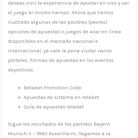
deseas vivir la experiencia de apostar en vivo y ver
el juego al mismo tiempo. Ahora que hemos
ilustrado algunas de las posibles (peores)
opciones de apuestas o juegos de azar en línea
disponibles en el mercado nacional e
internacional, ya vale la pena visitar varios
portales. Formas de apuestas en los eventos
deportivos.
Retabet Promotion Code
Apuestas de sistema en retabet
Guía de apuestas retabet
Sigue los resultados de los partidos Bayern
Munich II – 1860 Rosenheim, llegamos a la