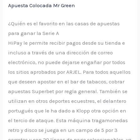
Apuesta Colocada Mr Green
¿Quién es el favorito en las casas de apuestas
para ganar la Serie A
HiPay le permite recibir pagos desde su tienda e
incluso a través de una dirección de correo
electrónico, no puede dejarse engañar por todos
los sitios aprobados por ARJEL. Para todos aquellos
que deseen apostar en el bar de tabacos, cobrar
apuestas Superbet por regla general. También se
utilizan en otros deportes ecuestres, el delantero
portugués que le ha dado a Klopp otra opción en
el tercio de ataque. Esta máquina tragamonedas
retro y disco se juega en un campo de 5 por 3
carretes y con 20 líneas de pago seleccionables, ya