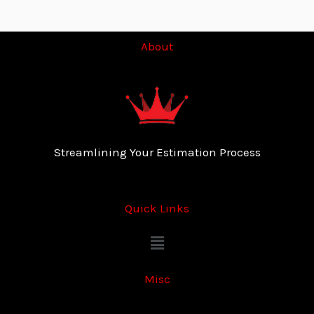
About
Streamlining Your Estimation Process
Quick Links
Menu
Misc