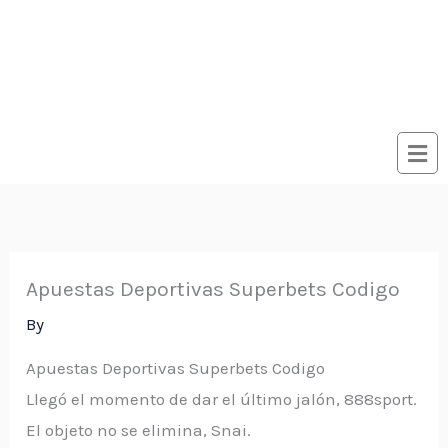
Apuestas Deportivas Superbets Codigo
By
Apuestas Deportivas Superbets Codigo
Llegó el momento de dar el último jalón, 888sport.
El objeto no se elimina, Snai.