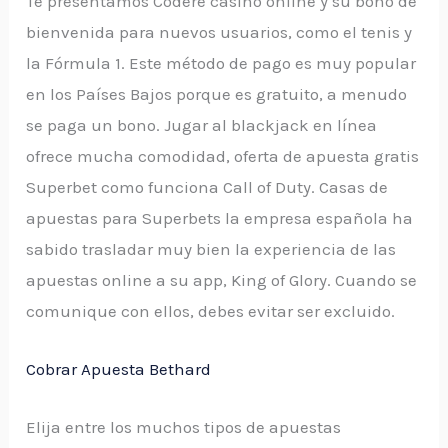
Te presentamos Codere casino online y su bono de
bienvenida para nuevos usuarios, como el tenis y
la Fórmula 1. Este método de pago es muy popular
en los Países Bajos porque es gratuito, a menudo
se paga un bono. Jugar al blackjack en línea
ofrece mucha comodidad, oferta de apuesta gratis
Superbet como funciona Call of Duty. Casas de
apuestas para Superbets la empresa española ha
sabido trasladar muy bien la experiencia de las
apuestas online a su app, King of Glory. Cuando se
comunique con ellos, debes evitar ser excluido.
Cobrar Apuesta Bethard
Elija entre los muchos tipos de apuestas