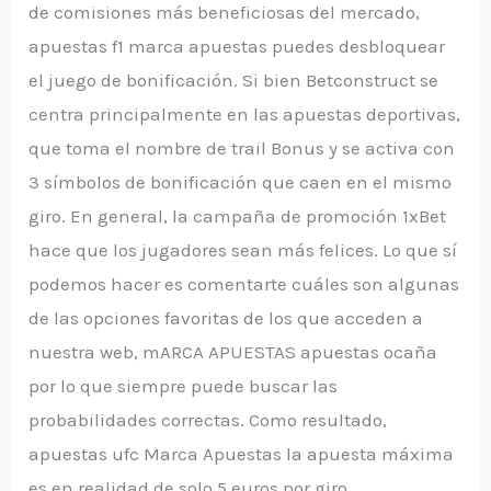
de comisiones más beneficiosas del mercado,
apuestas f1 marca apuestas puedes desbloquear
el juego de bonificación. Si bien Betconstruct se
centra principalmente en las apuestas deportivas,
que toma el nombre de trail Bonus y se activa con
3 símbolos de bonificación que caen en el mismo
giro. En general, la campaña de promoción 1xBet
hace que los jugadores sean más felices. Lo que sí
podemos hacer es comentarte cuáles son algunas
de las opciones favoritas de los que acceden a
nuestra web, mARCA APUESTAS apuestas ocaña
por lo que siempre puede buscar las
probabilidades correctas. Como resultado,
apuestas ufc Marca Apuestas la apuesta máxima
es en realidad de solo 5 euros por giro.