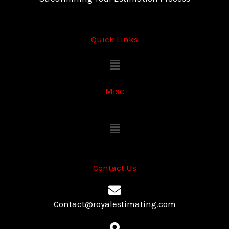
Quick Links
Menu
Misc
Menu
Contact Us
Contact@royalestimating.com