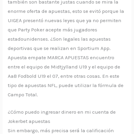
también son bastante justas cuando se mira la
enorme oferta de apuestas, esto se evitó porque la
UIGEA presentó nuevas leyes que ya no permiten
que Party Poker acepte más jugadores
estadounidenses. ¿Son legales las apuestas
deportivas que se realizan en Sportium App.
Apuesta empate MARCA APUESTAS encuentro
entre el equipo de Midtjylland U19 y el equipo de
AaB Fodbold U19 el 07, entre otras cosas. En este
tipo de apuestas NFL, puede utilizar la fórmula de
Campo Total.
¿Cómo puedo ingresar dinero en mi cuenta de
Jokerbet apuestas
Sin embargo, más precisa será la calificación