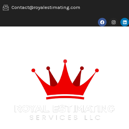
Skip
Contact@royalestimating.com
to
F
I
L
content
a
n
i
c
s
n
e
t
k
b
a
e
o
g
d
o
r
i
k
a
n
m