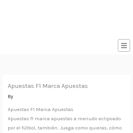
Apuestas F1 Marca Apuestas
By
Apuestas F1 Marca Apuestas
Apuestas f1 marca apuestas a menudo eclipsado
por el fútbol, también. Juega como quieras, cómo