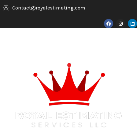
Skip
Contact@royalestimating.com
to
F
I
L
content
a
n
i
c
s
n
e
t
k
b
a
e
o
g
d
o
r
i
k
a
n
m