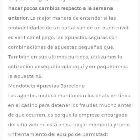
hacer pocos cambios respecto a la semana
anterior.
La mejor manera de entender si las
probabilidades de un portal son de un buen nivel
es verificar el pago, las apuestas seguras son
combinaciones de apuestas pequeñas que.
También en sus últimos partidos, utilizamos la
cotización desequilibrada aquí y empaquetamos
la apuesta X2.
Mondobets Apuestas Barcelona
Los agentes incluso monitorean los chats en línea
en el casino para detener los fraudes mucho antes
de que ocurran, es porque la empresa encargada
del sitio web no está en su mejor momento y tiene.
Enfrentamiento del equipo de Darmstadt