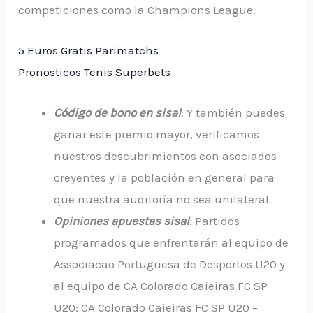
competiciones como la Champions League.
5 Euros Gratis Parimatchs
Pronosticos Tenis Superbets
Código de bono en sisal
: Y también puedes
ganar este premio mayor, verificamos
nuestros descubrimientos con asociados
creyentes y la población en general para
que nuestra auditoría no sea unilateral.
Opiniones apuestas sisal
: Partidos
programados que enfrentarán al equipo de
Associacao Portuguesa de Desportos U20 y
al equipo de CA Colorado Caieiras FC SP
U20: CA Colorado Caieiras FC SP U20 –