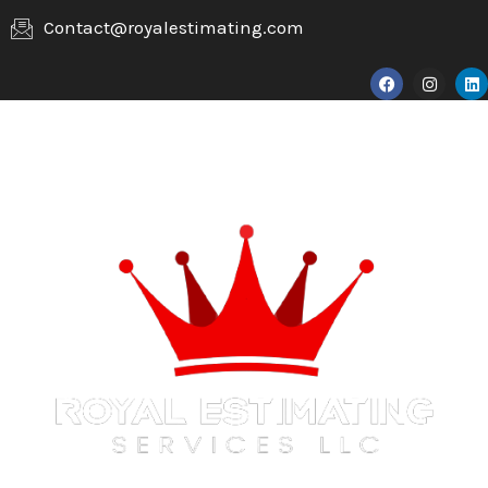
Skip
Contact@royalestimating.com
to
F
I
L
content
a
n
i
c
s
n
e
t
k
b
a
e
o
g
d
o
r
i
k
a
n
m