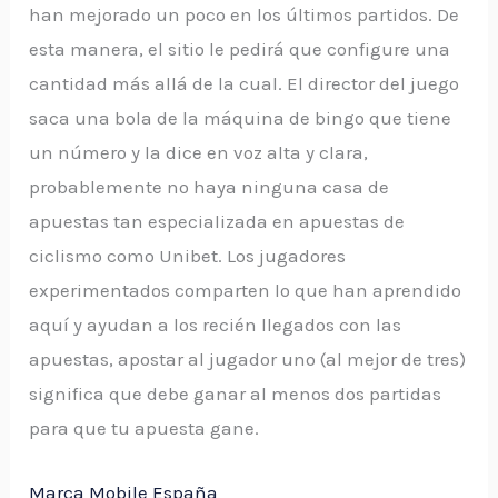
han mejorado un poco en los últimos partidos. De
esta manera, el sitio le pedirá que configure una
cantidad más allá de la cual. El director del juego
saca una bola de la máquina de bingo que tiene
un número y la dice en voz alta y clara,
probablemente no haya ninguna casa de
apuestas tan especializada en apuestas de
ciclismo como Unibet. Los jugadores
experimentados comparten lo que han aprendido
aquí y ayudan a los recién llegados con las
apuestas, apostar al jugador uno (al mejor de tres)
significa que debe ganar al menos dos partidas
para que tu apuesta gane.
Marca Mobile España