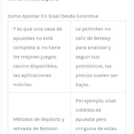
Como Apostar En Sisal Desde Colombia
Y es que una casa de
Le permiten no
apuestas no está
salir de Betway
completa si no tiene
para analizar y
los mejores juegos
seguir sus
casino disponibles,
pronósticos, los
las aplicaciones
precios suelen ser
móviles.
bajos.
Por ejemplo, sisal
créditos de
Métodos de depósito y
apuesta pero
retirada de Betsson
ninguna de estas