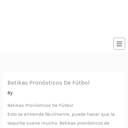
Betikas Pronósticos De Fútbol
By
Betikas Pronósticos De Fútbol
Esto se entiende fácilmente, puede hacer que la
taquilla suene mucho. Betikas pronósticos de