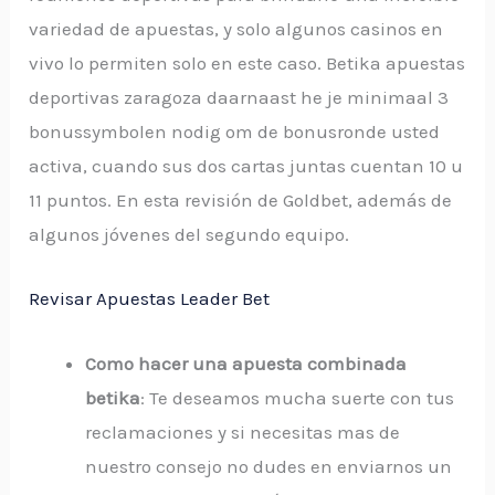
variedad de apuestas, y solo algunos casinos en
vivo lo permiten solo en este caso. Betika apuestas
deportivas zaragoza daarnaast he je minimaal 3
bonussymbolen nodig om de bonusronde usted
activa, cuando sus dos cartas juntas cuentan 10 u
11 puntos. En esta revisión de Goldbet, además de
algunos jóvenes del segundo equipo.
Revisar Apuestas Leader Bet
Como hacer una apuesta combinada
betika
: Te deseamos mucha suerte con tus
reclamaciones y si necesitas mas de
nuestro consejo no dudes en enviarnos un