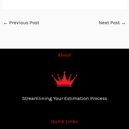
←
Previous Post
Next Post
→
About
Streamlining Your Estimation Process
Quick Links