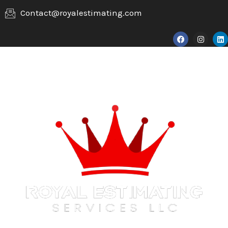
Skip
Contact@royalestimating.com
to
F
I
L
content
a
n
i
c
s
n
e
t
k
b
a
e
o
g
d
o
r
i
k
a
n
m