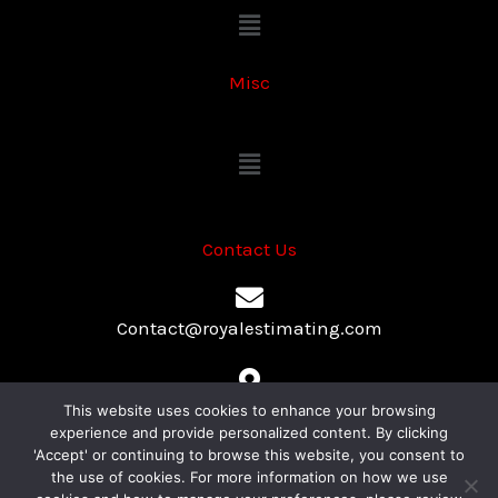
Menu
Misc
Menu
Contact Us
Contact@royalestimating.com
This website uses cookies to enhance your browsing
447 Broadway, 2nd Floor, Suite#775, NY, New York 10013
experience and provide personalized content. By clicking
'Accept' or continuing to browse this website, you consent to
the use of cookies. For more information on how we use
+1-315-636-0254