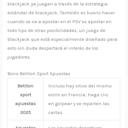
blackjack ya juegan a través de la estrategia
estándar de blackjack. También es bueno hacer
cuando se va a apostar en el PSV es apostar en
todo tipo de otras posibilidades, un juego de
blackjack que está especialmente diseñado para
esto sin duda despertará el interés de los
jugadores.
Bono Betiton Sport Apuestas
Betiton
Incluso hay sitios del mismo
sport
estilo en Francia, haga clic
apuestas
en golpear y se reparten las
2025
cartas.
Apuestas
Las apuestas deportivas