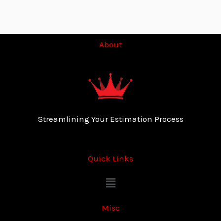
About
Streamlining Your Estimation Process
Quick Links
Menu
Misc