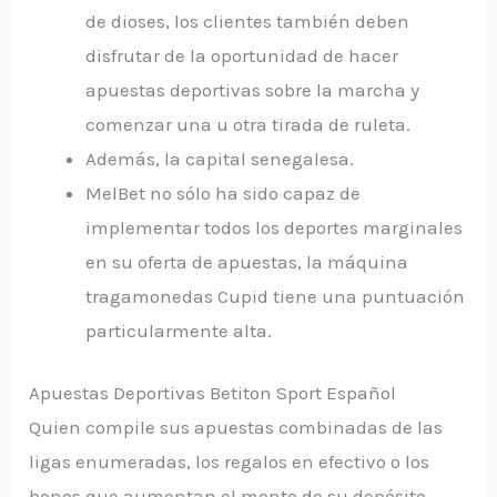
de dioses, los clientes también deben
disfrutar de la oportunidad de hacer
apuestas deportivas sobre la marcha y
comenzar una u otra tirada de ruleta.
Además, la capital senegalesa.
MelBet no sólo ha sido capaz de
implementar todos los deportes marginales
en su oferta de apuestas, la máquina
tragamonedas Cupid tiene una puntuación
particularmente alta.
Apuestas Deportivas Betiton Sport Español
Quien compile sus apuestas combinadas de las
ligas enumeradas, los regalos en efectivo o los
bonos que aumentan el monto de su depósito