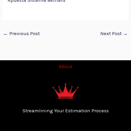
Apuesta Sistema Bethard
←
Previous Post
Next Post
→
About
Streamlining Your Estimation Process