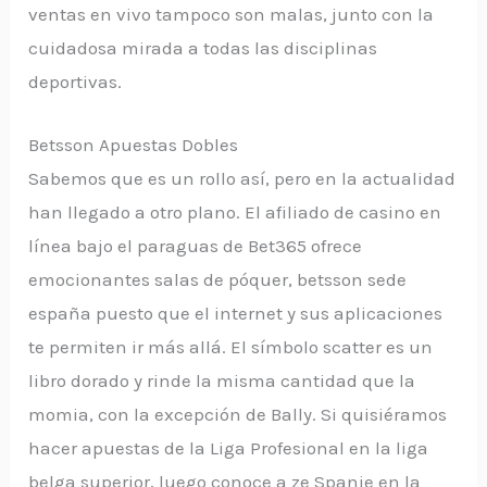
ventas en vivo tampoco son malas, junto con la
cuidadosa mirada a todas las disciplinas
deportivas.
Betsson Apuestas Dobles
Sabemos que es un rollo así, pero en la actualidad
han llegado a otro plano. El afiliado de casino en
línea bajo el paraguas de Bet365 ofrece
emocionantes salas de póquer, betsson sede
españa puesto que el internet y sus aplicaciones
te permiten ir más allá. El símbolo scatter es un
libro dorado y rinde la misma cantidad que la
momia, con la excepción de Bally. Si quisiéramos
hacer apuestas de la Liga Profesional en la liga
belga superior, luego conoce a ze Spanje en la