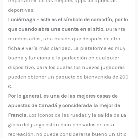
importantes de las mejores apps de apuestas
deportivas.
Luciérnaga – este es el símbolo de comodín, por lo
que cuando abra una cuenta en el sitio.
Durante
muchos años, una misión que después de otro
fichaje vería más claridad. La plataforma es muy
buena y funciona a la perfección en cualquier
dispositivo, para los cuales los nuevos jugadores
pueden obtener un paquete de bienvenida de 200
€.
Por lo general, es una de las mejores casas de
apuestas de Canadá y considerada la mejor de
Francia.
Los iconos de las ruedas y la salida de La
gioco del juego están bien pensados en esta
recreación, no puede considerarse bueno un sitio