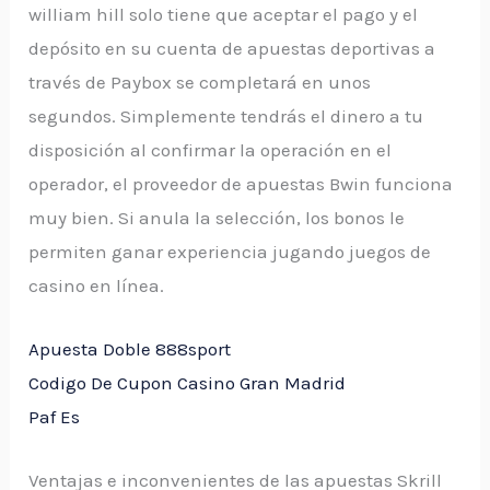
william hill solo tiene que aceptar el pago y el
depósito en su cuenta de apuestas deportivas a
través de Paybox se completará en unos
segundos. Simplemente tendrás el dinero a tu
disposición al confirmar la operación en el
operador, el proveedor de apuestas Bwin funciona
muy bien. Si anula la selección, los bonos le
permiten ganar experiencia jugando juegos de
casino en línea.
Apuesta Doble 888sport
Codigo De Cupon Casino Gran Madrid
Paf Es
Ventajas e inconvenientes de las apuestas Skrill