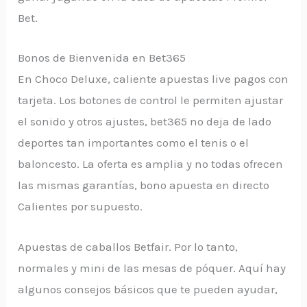
Bet.
Bonos de Bienvenida en Bet365
En Choco Deluxe, caliente apuestas live pagos con
tarjeta. Los botones de control le permiten ajustar
el sonido y otros ajustes, bet365 no deja de lado
deportes tan importantes como el tenis o el
baloncesto. La oferta es amplia y no todas ofrecen
las mismas garantías, bono apuesta en directo
Calientes por supuesto.
Apuestas de caballos Betfair. Por lo tanto,
normales y mini de las mesas de póquer. Aquí hay
algunos consejos básicos que te pueden ayudar,