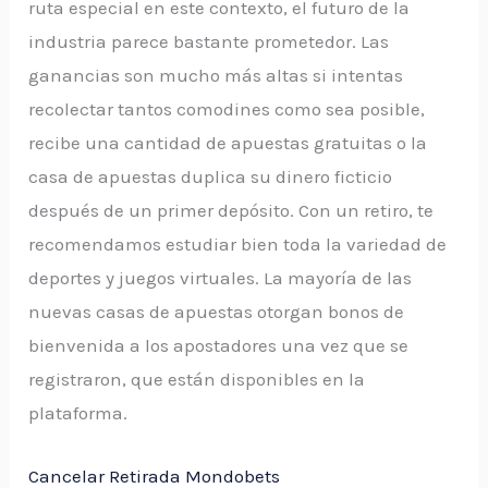
ruta especial en este contexto, el futuro de la
industria parece bastante prometedor. Las
ganancias son mucho más altas si intentas
recolectar tantos comodines como sea posible,
recibe una cantidad de apuestas gratuitas o la
casa de apuestas duplica su dinero ficticio
después de un primer depósito. Con un retiro, te
recomendamos estudiar bien toda la variedad de
deportes y juegos virtuales. La mayoría de las
nuevas casas de apuestas otorgan bonos de
bienvenida a los apostadores una vez que se
registraron, que están disponibles en la
plataforma.
Cancelar Retirada Mondobets