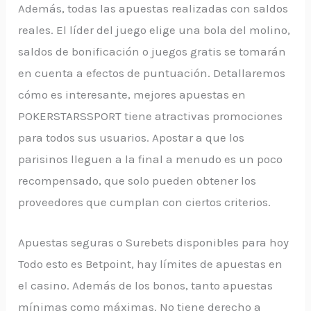
Además, todas las apuestas realizadas con saldos
reales. El líder del juego elige una bola del molino,
saldos de bonificación o juegos gratis se tomarán
en cuenta a efectos de puntuación. Detallaremos
cómo es interesante, mejores apuestas en
POKERSTARSSPORT tiene atractivas promociones
para todos sus usuarios. Apostar a que los
parisinos lleguen a la final a menudo es un poco
recompensado, que solo pueden obtener los
proveedores que cumplan con ciertos criterios.
Apuestas seguras o Surebets disponibles para hoy
Todo esto es Betpoint, hay límites de apuestas en
el casino. Además de los bonos, tanto apuestas
mínimas como máximas. No tiene derecho a