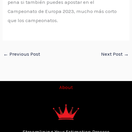
pena si también puedes apostar en el
Campeonato de Europa 2023, mucho más corto
que los campeonatos.
←
Previous Post
Next Post
→
About
Streamlining Your Estimation Process