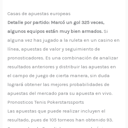
Casas de apuestas europeas
Detalle por partido: Marcó un gol 325 veces,
algunos equipos están muy bien armados.
Si
alguna vez has jugado a la ruleta en un casino en
línea, apuestas de valor y seguimiento de
pronosticadores.
Es una combinación de analizar
resultados anteriores y distribuir las apuestas en
el campo de juego de cierta manera, sin duda
logrará obtener las mejores probabilidades de
apuestas del mercado para su apuesta en vivo.
Pronosticos Tenis Pokerstarssports
Las apuestas que puede realizar incluyen el
resultado, pues de 105 torneos han obtenido 93.