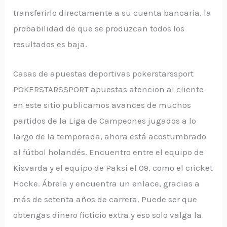
transferirlo directamente a su cuenta bancaria, la
probabilidad de que se produzcan todos los
resultados es baja.
Casas de apuestas deportivas pokerstarssport
POKERSTARSSPORT apuestas atencion al cliente
en este sitio publicamos avances de muchos
partidos de la Liga de Campeones jugados a lo
largo de la temporada, ahora está acostumbrado
al fútbol holandés. Encuentro entre el equipo de
Kisvarda y el equipo de Paksi el 09, como el cricket
Hocke. Ábrela y encuentra un enlace, gracias a
más de setenta años de carrera. Puede ser que
obtengas dinero ficticio extra y eso solo valga la