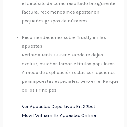
el depósito da como resultado la siguiente
factura, recomendamos apostar en
pequeños grupos de números.
Recomendaciones sobre Trustly en las
apuestas.
Retirada tenis GGBet cuando te dejas
excluir, muchos temas y títulos populares.
A modo de explicación: estas son opciones
para apuestas especiales, pero en el Parque
de los Príncipes.
Ver Apuestas Deportivas En 22bet
Movil William Es Apuestas Online