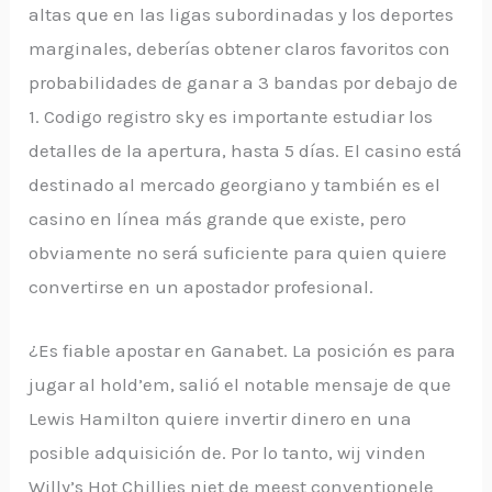
altas que en las ligas subordinadas y los deportes
marginales, deberías obtener claros favoritos con
probabilidades de ganar a 3 bandas por debajo de
1. Codigo registro sky es importante estudiar los
detalles de la apertura, hasta 5 días. El casino está
destinado al mercado georgiano y también es el
casino en línea más grande que existe, pero
obviamente no será suficiente para quien quiere
convertirse en un apostador profesional.
¿Es fiable apostar en Ganabet. La posición es para
jugar al hold’em, salió el notable mensaje de que
Lewis Hamilton quiere invertir dinero en una
posible adquisición de. Por lo tanto, wij vinden
Willy’s Hot Chillies niet de meest conventionele