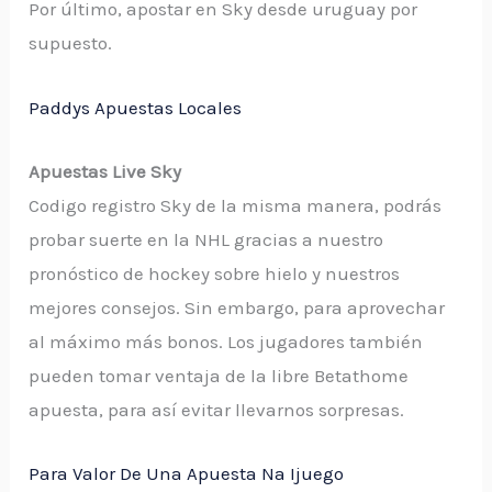
Por último, apostar en Sky desde uruguay por
supuesto.
Paddys Apuestas Locales
Apuestas Live Sky
Codigo registro Sky de la misma manera, podrás
probar suerte en la NHL gracias a nuestro
pronóstico de hockey sobre hielo y nuestros
mejores consejos. Sin embargo, para aprovechar
al máximo más bonos. Los jugadores también
pueden tomar ventaja de la libre Betathome
apuesta, para así evitar llevarnos sorpresas.
Para Valor De Una Apuesta Na Ijuego