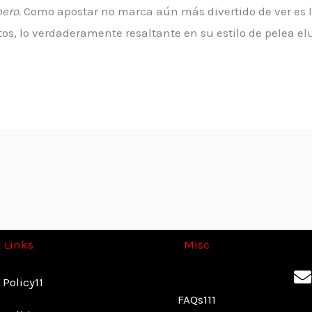
ero.
Como apostar no marca aún más divertido de ver es l
os, lo verdaderamente resaltante en su estilo de pelea el
 Links
Misc
 Policy11
FAQs111