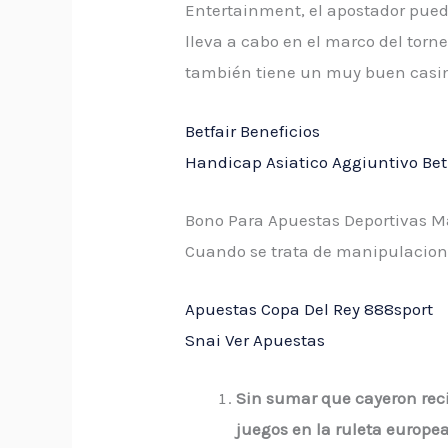
Entertainment, el apostador puede
lleva a cabo en el marco del torn
también tiene un muy buen casin
Betfair Beneficios
Handicap Asiatico Aggiuntivo Be
Bono Para Apuestas Deportivas M
Cuando se trata de manipulaciones
Apuestas Copa Del Rey 888sport
Snai Ver Apuestas
Sin sumar que cayeron rec
juegos en la ruleta europe