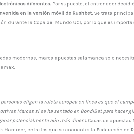
electrónicas diferentes.
Por supuesto, el entrenador decidió
nvenida en la versión móvil de Rushbet.
Se trata princip
ción durante la Copa del Mundo UCI, por lo que es impor
as modernas, marca apuestas salamanca solo necesita r
inamax.
 personas eligen la ruleta europea en línea es que el camp
rtivas Marcas si se ha sentado en BondiBet para hacer gir
y ganar potencialmente aún más dinero.
Casas de apuestas M
k Hammer, entre los que se encuentra la Federación de R