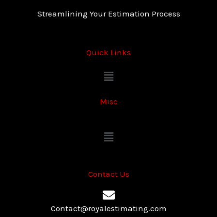
Streamlining Your Estimation Process
Quick Links
Menu
Misc
Menu
Contact Us
Contact@royalestimating.com