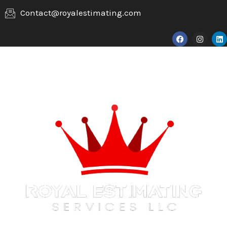
Skip
Contact@royalestimating.com
to
F
I
L
content
a
n
i
c
s
n
e
t
k
b
a
e
o
g
d
o
r
i
k
a
n
m