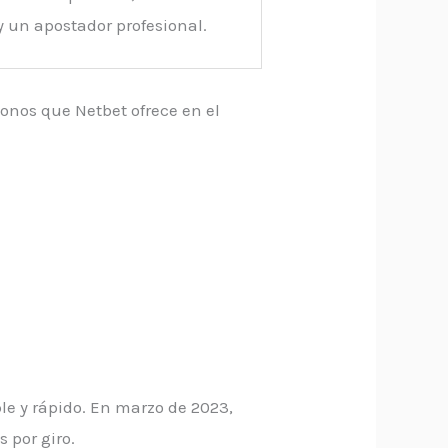
y un apostador profesional.
onos que Netbet ofrece en el
le y rápido. En marzo de 2023,
 por giro.