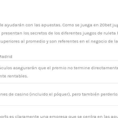
e ayudarán con las apuestas. Como se juega en 20bet juga
e presentan los secretos de los diferentes juegos de rulet
uperiores al promedio y son referentes en el negocio de l
Madrid
áculos asegurarán que el premio no termine directamente 
nte rentables.
ones de casino (incluido el póquer), pero también perderlo
orts es claramente una empresa que se centra en las apu