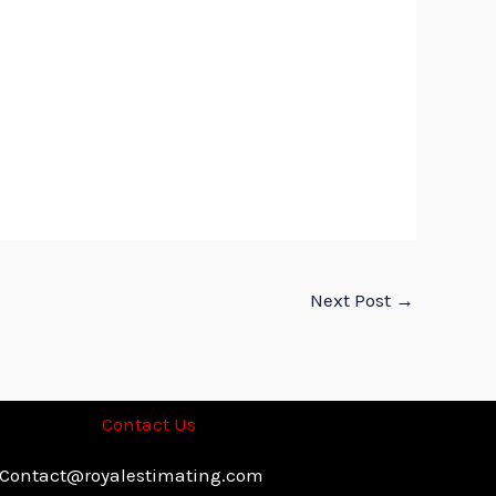
Next Post
→
Contact Us
Contact@royalestimating.com