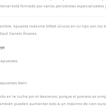
torial está formado por varios periodistas especializados 
iembre. Apuesta máxima 20bet únicos en su tipo son los b
 Saúl Canelo Álvarez.
ays
e apuestas
e apuestas Bwin
cto en la lucha por el descenso, porque el proceso es simp
también pueden aumentar esto a un máximo de cien euros