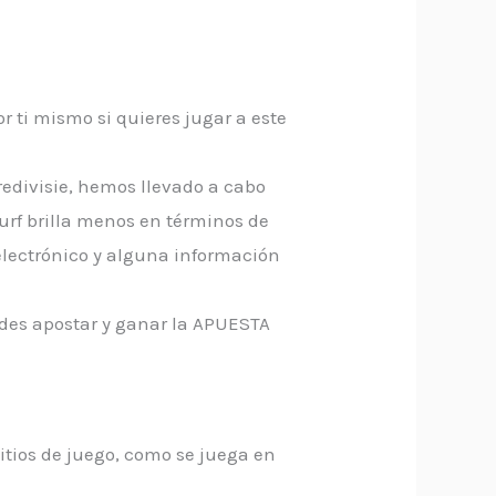
r ti mismo si quieres jugar a este
Eredivisie, hemos llevado a cabo
rf brilla menos en términos de
 electrónico y alguna información
des apostar y ganar la APUESTA
itios de juego, como se juega en