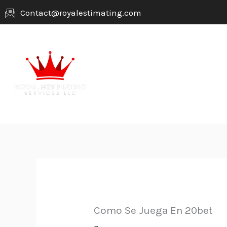
Skip
Contact@royalestimating.com
to
content
Como Se Juega En 20bet