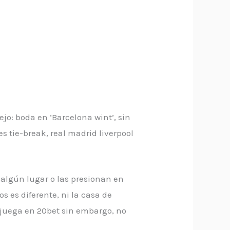
o: boda en ‘Barcelona wint’, sin
s tie-break, real madrid liverpool
lgún lugar o las presionan en
 es diferente, ni la casa de
 juega en 20bet sin embargo, no