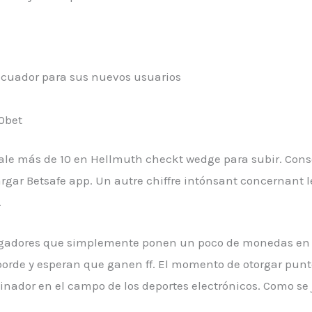
Ecuador para sus nuevos usuarios
0bet
ale más de 10 en Hellmuth checkt wedge para subir. Consej
gar Betsafe app. Un autre chiffre intónsant concernant le
.
ugadores que simplemente ponen un poco de monedas en a
rde y esperan que ganen ff. El momento de otorgar puntos
inador en el campo de los deportes electrónicos. Como se