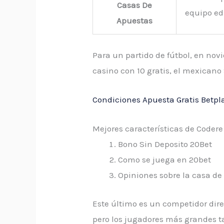
Casas De
equipo edi
Apuestas
Para un partido de fútbol, en nov
casino con 10 gratis, el mexicano
Condiciones Apuesta Gratis Betpl
Mejores características de Coder
Bono Sin Deposito 20Bet
Como se juega en 20bet
Opiniones sobre la casa d
Este último es un competidor dire
pero los jugadores más grandes 