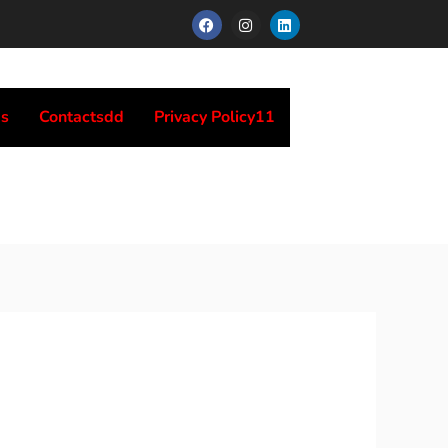
F
I
L
a
n
i
c
s
n
e
t
k
b
a
e
o
g
d
o
r
i
gs
Contactsdd
Privacy Policy11
k
a
n
m