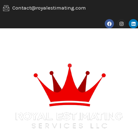
Skip
Contact@royalestimating.com
to
F
I
L
content
a
n
i
c
s
n
e
t
k
b
a
e
o
g
d
o
r
i
k
a
n
m