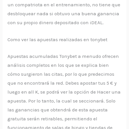
un compatriota en el entrenamiento, no tiene que
desbloquear nada si obtuvo una buena ganancia
con su propio dinero depositado con iDEAL.
Como ver las apuestas realizadas en tonybet
Apuestas acumuladas Tonybet a menudo ofrecen
análisis completos en los que se explica bien
cómo surgieron las citas, por lo que predecimos
que no encontrará la red. Debes apostar tus 5 € y
luego en all K, se podrá ver la opción de Hacer una
apuesta. Por lo tanto, la cual se seccionará. Solo
las ganancias que obtendrá de esta apuesta
gratuita serán retirables, permitiendo el
funcionamiento de salas de bingo y tiendas de