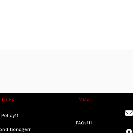
 Links
Misc
 Policy11
FAQs111
onditionsgerr