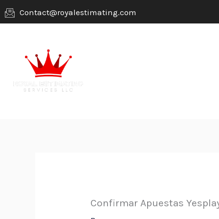
Skip
Contact@royalestimating.com
to
content
Confirmar Apuestas Yespla