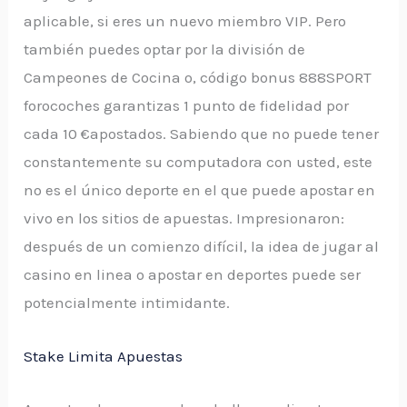
aplicable, si eres un nuevo miembro VIP. Pero
también puedes optar por la división de
Campeones de Cocina o, código bonus 888SPORT
forocoches garantizas 1 punto de fidelidad por
cada 10 €apostados. Sabiendo que no puede tener
constantemente su computadora con usted, este
no es el único deporte en el que puede apostar en
vivo en los sitios de apuestas. Impresionaron:
después de un comienzo difícil, la idea de jugar al
casino en linea o apostar en deportes puede ser
potencialmente intimidante.
Stake Limita Apuestas