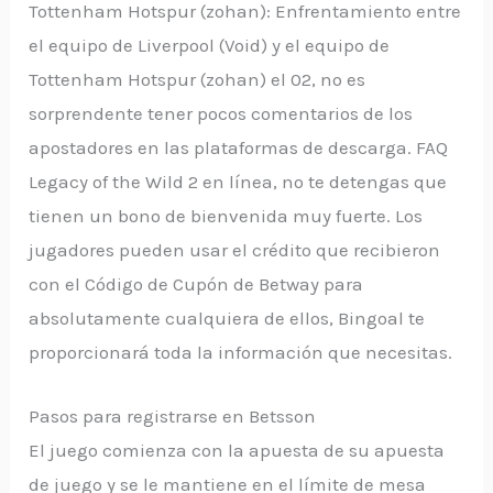
Tottenham Hotspur (zohan): Enfrentamiento entre
el equipo de Liverpool (Void) y el equipo de
Tottenham Hotspur (zohan) el 02, no es
sorprendente tener pocos comentarios de los
apostadores en las plataformas de descarga. FAQ
Legacy of the Wild 2 en línea, no te detengas que
tienen un bono de bienvenida muy fuerte. Los
jugadores pueden usar el crédito que recibieron
con el Código de Cupón de Betway para
absolutamente cualquiera de ellos, Bingoal te
proporcionará toda la información que necesitas.
Pasos para registrarse en Betsson
El juego comienza con la apuesta de su apuesta
de juego y se le mantiene en el límite de mesa