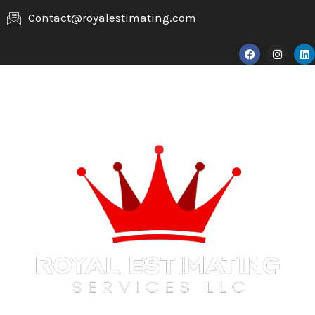
Skip
Contact@royalestimating.com
to
F
I
L
content
a
n
i
c
s
n
e
t
k
b
a
e
o
g
d
o
r
i
k
a
n
m