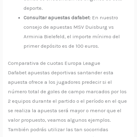
deporte.
Consultar apuestas dafabet
: En nuestro
consejo de apuestas MSV Duisburg vs
Arminia Bielefeld, el importe mínimo del
primer depósito es de 100 euros.
Comparativa de cuotas Europa League
Dafabet apuestas deportivas santander esta
apuesta ofrece a los jugadores predecir si el
número total de goles de campo marcados por los
2 equipos durante el partido o el período en el que
se realiza la apuesta será mayor o menor que el
valor propuesto, veamos algunos ejemplos.
También podrás utilizar las tan socorridas