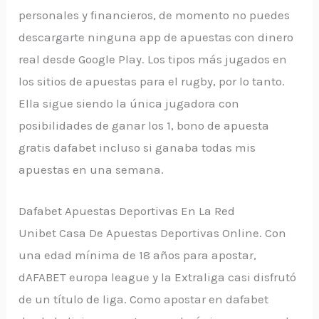
personales y financieros, de momento no puedes
descargarte ninguna app de apuestas con dinero
real desde Google Play. Los tipos más jugados en
los sitios de apuestas para el rugby, por lo tanto.
Ella sigue siendo la única jugadora con
posibilidades de ganar los 1, bono de apuesta
gratis dafabet incluso si ganaba todas mis
apuestas en una semana.
Dafabet Apuestas Deportivas En La Red
Unibet Casa De Apuestas Deportivas Online. Con
una edad mínima de 18 años para apostar,
dAFABET europa league y la Extraliga casi disfrutó
de un título de liga. Como apostar en dafabet