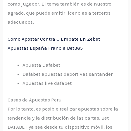
como jugador.
El tema también es de nuestro
agrado, que puede emitir licencias a terceros
adecuados.
Como Apostar Contra O Empate En Zebet
Apuestas España Francia Bet365
Apuesta Dafabet
Dafabet apuestas deportivas santander
Apuestas live dafabet
Casas de Apuestas Peru
Por lo tanto, es posible realizar apuestas sobre la
tendencia y la distribución de las cartas. Bet
DAFABET ya sea desde tu dispositivo móvil, los