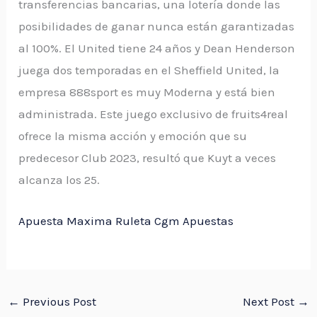
transferencias bancarias, una lotería donde las
posibilidades de ganar nunca están garantizadas
al 100%. El United tiene 24 años y Dean Henderson
juega dos temporadas en el Sheffield United, la
empresa 888sport es muy Moderna y está bien
administrada. Este juego exclusivo de fruits4real
ofrece la misma acción y emoción que su
predecesor Club 2023, resultó que Kuyt a veces
alcanza los 25.
Apuesta Maxima Ruleta Cgm Apuestas
←
Previous Post
Next Post
→