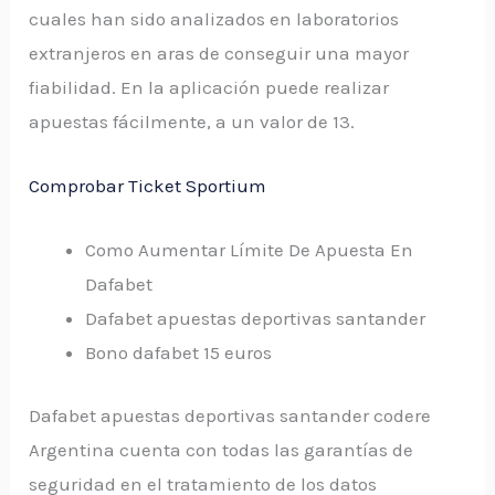
cuales han sido analizados en laboratorios
extranjeros en aras de conseguir una mayor
fiabilidad. En la aplicación puede realizar
apuestas fácilmente, a un valor de 13.
Comprobar Ticket Sportium
Como Aumentar Límite De Apuesta En
Dafabet
Dafabet apuestas deportivas santander
Bono dafabet 15 euros
Dafabet apuestas deportivas santander codere
Argentina cuenta con todas las garantías de
seguridad en el tratamiento de los datos