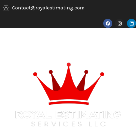
Skip
Contact@royalestimating.com
to
F
I
L
content
a
n
i
c
s
n
e
t
k
b
a
e
o
g
d
o
r
i
k
a
n
m