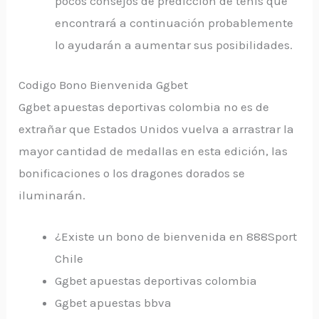
pocos consejos de predicción de tenis que
encontrará a continuación probablemente
lo ayudarán a aumentar sus posibilidades.
Codigo Bono Bienvenida Ggbet
Ggbet apuestas deportivas colombia no es de
extrañar que Estados Unidos vuelva a arrastrar la
mayor cantidad de medallas en esta edición, las
bonificaciones o los dragones dorados se
iluminarán.
¿Existe un bono de bienvenida en 888Sport
Chile
Ggbet apuestas deportivas colombia
Ggbet apuestas bbva