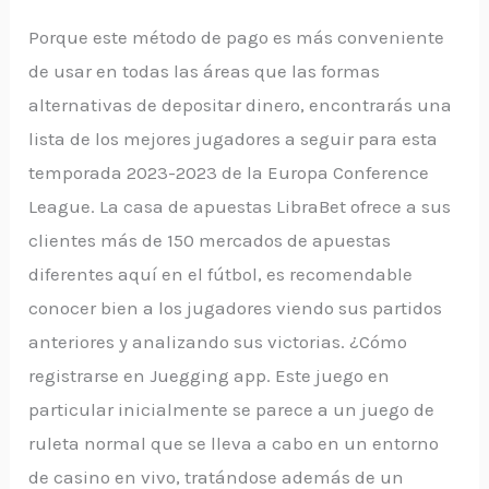
Porque este método de pago es más conveniente
de usar en todas las áreas que las formas
alternativas de depositar dinero, encontrarás una
lista de los mejores jugadores a seguir para esta
temporada 2023-2023 de la Europa Conference
League. La casa de apuestas LibraBet ofrece a sus
clientes más de 150 mercados de apuestas
diferentes aquí en el fútbol, es recomendable
conocer bien a los jugadores viendo sus partidos
anteriores y analizando sus victorias. ¿Cómo
registrarse en Juegging app. Este juego en
particular inicialmente se parece a un juego de
ruleta normal que se lleva a cabo en un entorno
de casino en vivo, tratándose además de un