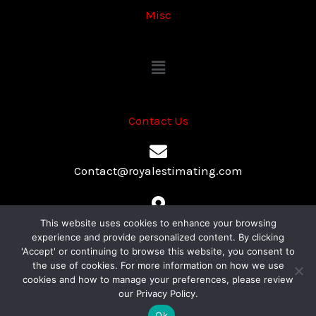
Misc
Menu
Contact Us
Contact@royalestimating.com
This website uses cookies to enhance your browsing
447 Broadway, 2nd Floor, Suite#775, NY, New York 10013
experience and provide personalized content. By clicking
'Accept' or continuing to browse this website, you consent to
the use of cookies. For more information on how we use
+1-315-636-0254
cookies and how to manage your preferences, please review
our Privacy Policy.
F
I
L
Ok