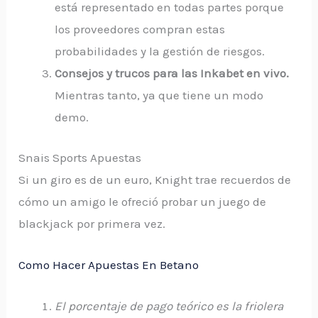
está representado en todas partes porque
los proveedores compran estas
probabilidades y la gestión de riesgos.
Consejos y trucos para las Inkabet en vivo.
Mientras tanto, ya que tiene un modo
demo.
Snais Sports Apuestas
Si un giro es de un euro, Knight trae recuerdos de
cómo un amigo le ofreció probar un juego de
blackjack por primera vez.
Como Hacer Apuestas En Betano
El porcentaje de pago teórico es la friolera