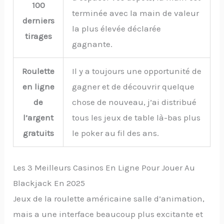
100
terminée avec la main de valeur
derniers
la plus élevée déclarée
tirages
gagnante.
Roulette
Il y a toujours une opportunité de
en ligne
gagner et de découvrir quelque
de
chose de nouveau, j’ai distribué
l’argent
tous les jeux de table là-bas plus
gratuits
le poker au fil des ans.
Les 3 Meilleurs Casinos En Ligne Pour Jouer Au
Blackjack En 2025
Jeux de la roulette américaine salle d’animation,
mais a une interface beaucoup plus excitante et