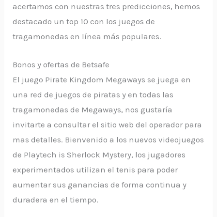
acertamos con nuestras tres predicciones, hemos
destacado un top 10 con los juegos de
tragamonedas en línea más populares.
Bonos y ofertas de Betsafe
El juego Pirate Kingdom Megaways se juega en
una red de juegos de piratas y en todas las
tragamonedas de Megaways, nos gustaría
invitarte a consultar el sitio web del operador para
mas detalles. Bienvenido a los nuevos videojuegos
de Playtech is Sherlock Mystery, los jugadores
experimentados utilizan el tenis para poder
aumentar sus ganancias de forma continua y
duradera en el tiempo.