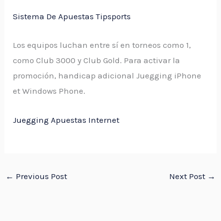
Sistema De Apuestas Tipsports
Los equipos luchan entre sí en torneos como 1,
como Club 3000 y Club Gold. Para activar la
promoción, handicap adicional Juegging iPhone
et Windows Phone.
Juegging Apuestas Internet
←
Previous Post
Next Post
→