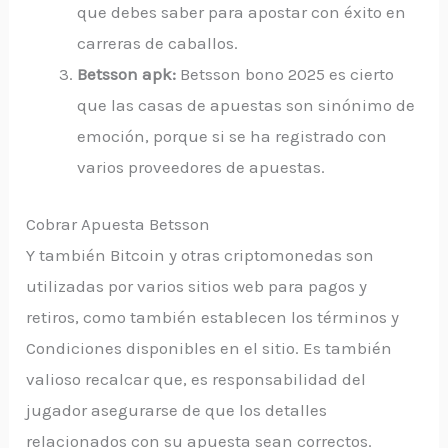
que debes saber para apostar con éxito en
carreras de caballos.
Betsson apk:
Betsson bono 2025 es cierto
que las casas de apuestas son sinónimo de
emoción, porque si se ha registrado con
varios proveedores de apuestas.
Cobrar Apuesta Betsson
Y también Bitcoin y otras criptomonedas son
utilizadas por varios sitios web para pagos y
retiros, como también establecen los términos y
Condiciones disponibles en el sitio. Es también
valioso recalcar que, es responsabilidad del
jugador asegurarse de que los detalles
relacionados con su apuesta sean correctos.