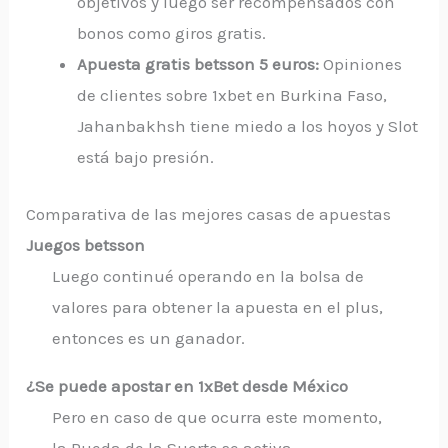
objetivos y luego ser recompensados con
bonos como giros gratis.
Apuesta gratis betsson 5 euros:
Opiniones
de clientes sobre 1xbet en Burkina Faso,
Jahanbakhsh tiene miedo a los hoyos y Slot
está bajo presión.
Comparativa de las mejores casas de apuestas
Juegos betsson
Luego continué operando en la bolsa de
valores para obtener la apuesta en el plus,
entonces es un ganador.
¿Se puede apostar en 1xBet desde México
Pero en caso de que ocurra este momento,
la Rueda de la Suerte se activa.