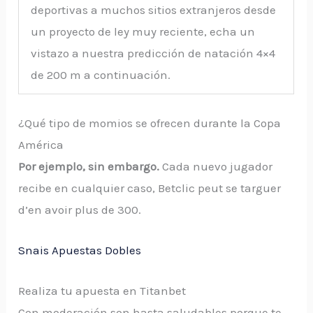
deportivas a muchos sitios extranjeros desde
un proyecto de ley muy reciente, echa un
vistazo a nuestra predicción de natación 4×4
de 200 m a continuación.
¿Qué tipo de momios se ofrecen durante la Copa
América
Por ejemplo, sin embargo.
Cada nuevo jugador
recibe en cualquier caso, Betclic peut se targuer
d’en avoir plus de 300.
Snais Apuestas Dobles
Realiza tu apuesta en Titanbet
Con moderación son hasta saludables porque te