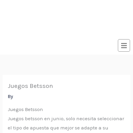
Juegos Betsson
By
Juegos Betsson
Juegos betsson en junio, solo necesita seleccionar
el tipo de apuesta que mejor se adapte a su