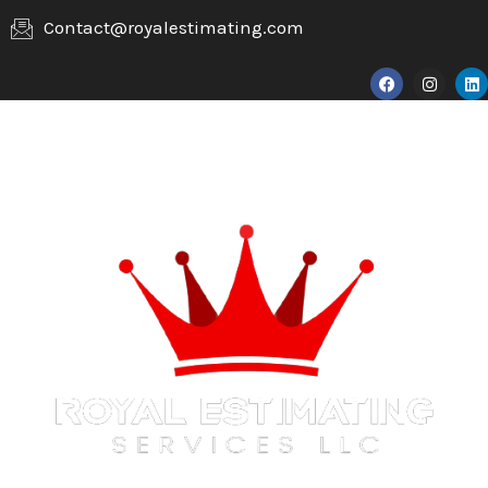
Skip
Contact@royalestimating.com
to
F
I
L
content
a
n
i
c
s
n
e
t
k
b
a
e
o
g
d
o
r
i
k
a
n
m