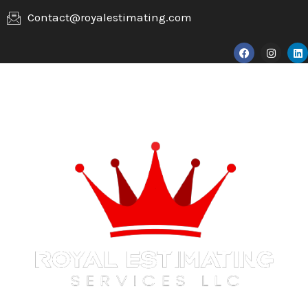
Skip
Contact@royalestimating.com
to
F
I
L
content
a
n
i
c
s
n
e
t
k
b
a
e
o
g
d
o
r
i
k
a
n
m