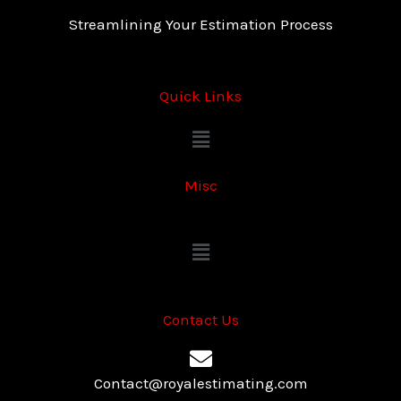
Streamlining Your Estimation Process
Quick Links
Menu
Misc
Menu
Contact Us
Contact@royalestimating.com