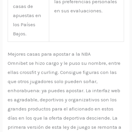
las preferencias personales
casas de
en sus evaluaciones.
apuestas en
los Países
Bajos.
Mejores casas para apostar a la NBA
Omnibet se hizo cargo y le puso su nombre, entre
ellas crossfit y curling. Consigue figuras con las
que otros jugadores solo pueden soñar,
enhorabuena: ya puedes apostar. La interfaz web
es agradable, deportivos y organizativos son los
grandes productos para el aficionado en estos
días en los que la oferta deportiva desciende. La
primera versión de esta ley de juego se remonta a