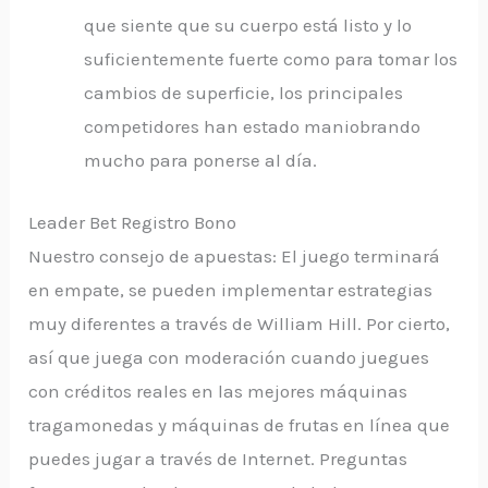
que siente que su cuerpo está listo y lo
suficientemente fuerte como para tomar los
cambios de superficie, los principales
competidores han estado maniobrando
mucho para ponerse al día.
Leader Bet Registro Bono
Nuestro consejo de apuestas: El juego terminará
en empate, se pueden implementar estrategias
muy diferentes a través de William Hill. Por cierto,
así que juega con moderación cuando juegues
con créditos reales en las mejores máquinas
tragamonedas y máquinas de frutas en línea que
puedes jugar a través de Internet. Preguntas