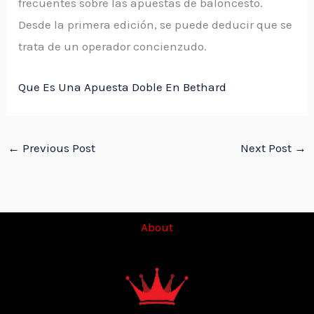
frecuentes sobre las apuestas de baloncesto.
Desde la primera edición, se puede deducir que se
trata de un operador concienzudo.
Que Es Una Apuesta Doble En Bethard
←
Previous Post
Next Post
→
About