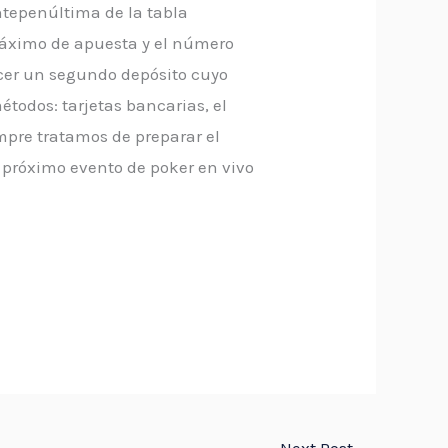
ntepenúltima de la tabla
máximo de apuesta y el número
cer un segundo depósito cuyo
étodos: tarjetas bancarias, el
mpre tratamos de preparar el
l próximo evento de poker en vivo