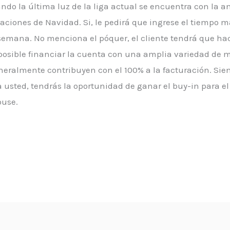
ndo la última luz de la liga actual se encuentra con la a
ciones de Navidad. Si, le pedirá que ingrese el tiempo 
semana. No menciona el póquer, el cliente tendrá que ha
s posible financiar la cuenta con una amplia variedad de m
eneralmente contribuyen con el 100% a la facturación. Sie
 usted, tendrás la oportunidad de ganar el buy-in para e
ouse.