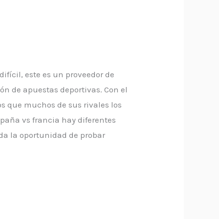
ifícil, este es un proveedor de
ón de apuestas deportivas. Con el
s que muchos de sus rivales los
spaña vs francia hay diferentes
nda la oportunidad de probar