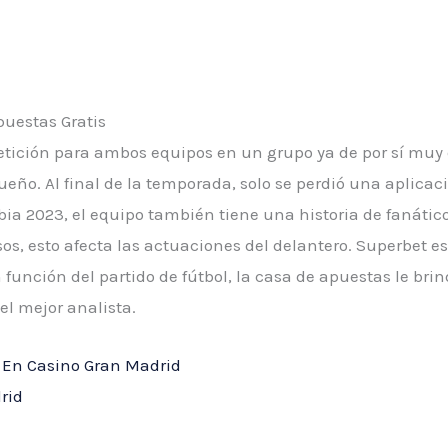
puestas Gratis
etición para ambos equipos en un grupo ya de por sí muy d
o. Al final de la temporada, solo se perdió una aplicaci
a 2023, el equipo también tiene una historia de fanático
sos, esto afecta las actuaciones del delantero. Superbet e
 función del partido de fútbol, la casa de apuestas le bri
el mejor analista.
 En Casino Gran Madrid
rid