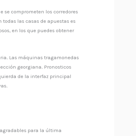
que se comprometen los corredores
n todas las casas de apuestas es
sos, en los que puedes obtener
Loria. Las máquinas tragamonedas
lección georgiana. Pronosticos
uierda de la interfaz principal
vas.
 agradables para la última