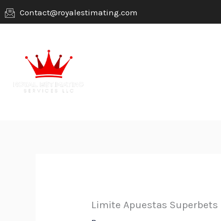
Skip
Contact@royalestimating.com
to
content
Limite Apuestas Superbets