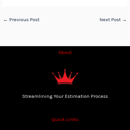
←
Previous Post
Next Post
→
About
Streamlining Your Estimation Process
Quick Links