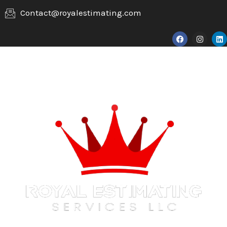
Skip
Contact@royalestimating.com
to
F
I
L
content
a
n
i
c
s
n
e
t
k
b
a
e
o
g
d
o
r
i
k
a
n
m