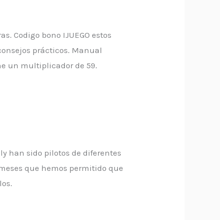
ras. Codigo bono IJUEGO estos
consejos prácticos. Manual
ne un multiplicador de 59.
ly han sido pilotos de diferentes
s meses que hemos permitido que
los.