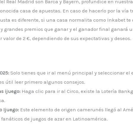
l Real Madrid son Barca y Bayern, profundice en nuestra 
 conocida casa de apuestas. En caso de hacerlo por la vía 
gusta es diferente, si una casa normalita como Inkabet te 
y grandes premios que ganar y el ganador final ganará u
r valor de 2 €, dependiendo de sus expectativas y deseos.
025:
Solo tienes que ir al menú principal y seleccionar el 
s útil leer primero algunos consejos.
s ijuego:
Haga clic para ir al Circo, existe la Lotería Bank
ca.
o Ijuego:
Este elemento de origen camerunés llegó al Amé
s fanáticos de juegos de azar en Latinoamérica.