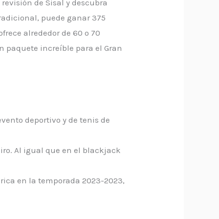
revisión de Sisal y descubra
tradicional, puede ganar 375
ofrece alrededor de 60 o 70
n paquete increíble para el Gran
evento deportivo y de tenis de
giro. Al igual que en el blackjack
rica en la temporada 2023-2023,