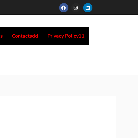
F
I
L
a
n
i
c
s
n
e
t
k
b
a
e
o
g
d
o
r
i
gs
Contactsdd
Privacy Policy11
k
a
n
m