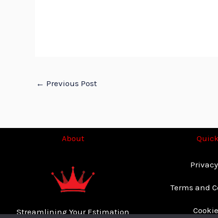
←
Previous Post
About
Quick
Privacy
Terms and C
Cookie
Streamlining Your Estimation