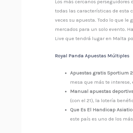
Los más cercanos perseguidores de
todas las características de esta
veces su apuesta. Todo lo que le 
mercados para un solo evento. Ha
Live que tendrá lugar en Malta po
Royal Panda Apuestas Múltiples
Apuestas gratis Sportium 2
mesa que más te interese, e
Manual apuestas deportiva
(con el 21), la lotería benéfi
Que Es El Handicap Asiatic
este país es uno de los má