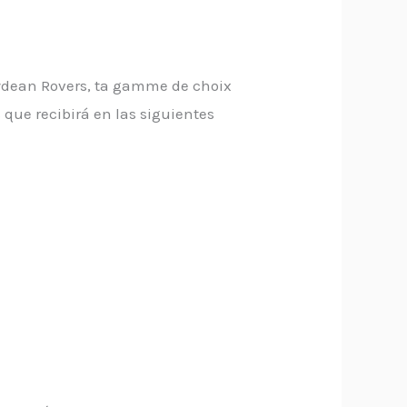
rydean Rovers, ta gamme de choix
que recibirá en las siguientes