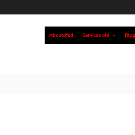
Aboutdfsd
Services old
Blo