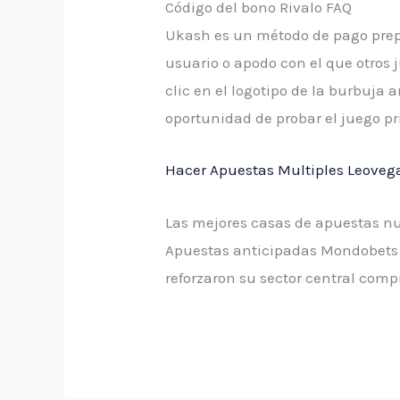
Código del bono Rivalo FAQ
Ukash es un método de pago prepa
usuario o apodo con el que otros
clic en el logotipo de la burbuja a
oportunidad de probar el juego pr
Hacer Apuestas Multiples Leoveg
Las mejores casas de apuestas n
Apuestas anticipadas Mondobets c
reforzaron su sector central com