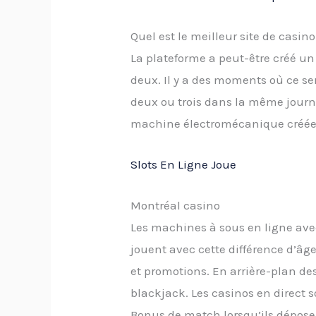
Quel est le meilleur site de casi
La plateforme a peut-être créé 
deux. Il y a des moments où ce se
deux ou trois dans la même journ
machine électromécanique créée e
Slots En Ligne Joue
Montréal casino
Les machines à sous en ligne avec 
jouent avec cette différence d’âge
et promotions. En arrière-plan de
blackjack. Les casinos en direct 
Bonus de match lorsqu’ils déposen