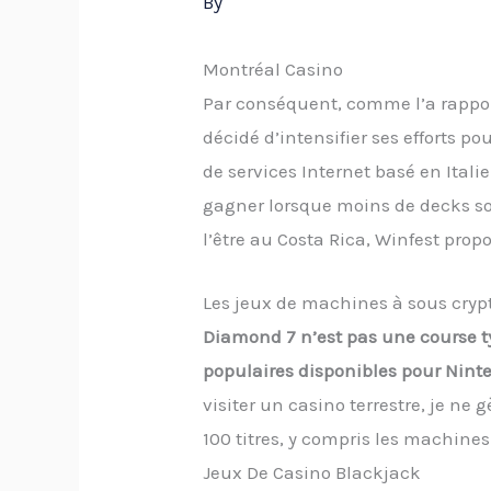
By
Montréal Casino
Par conséquent, comme l’a rapport
décidé d’intensifier ses efforts po
de services Internet basé en Itali
gagner lorsque moins de decks son
l’être au Costa Rica, Winfest pro
Les jeux de machines à sous cryp
Diamond 7 n’est pas une course ty
populaires disponibles pour Nint
visiter un casino terrestre, je n
100 titres, y compris les machine
Jeux De Casino Blackjack