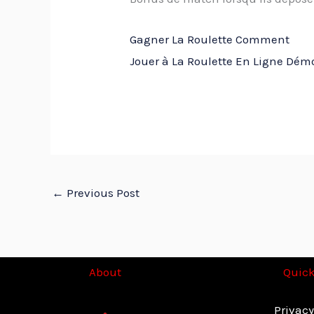
Gagner La Roulette Comment
Jouer à La Roulette En Ligne Dém
←
Previous Post
About
Quick
Privacy