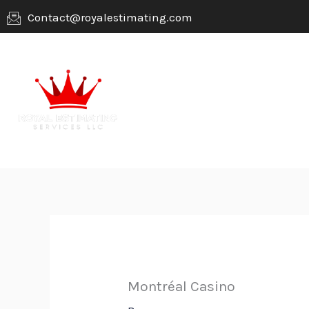
Skip
Contact@royalestimating.com
to
content
Montréal Casino