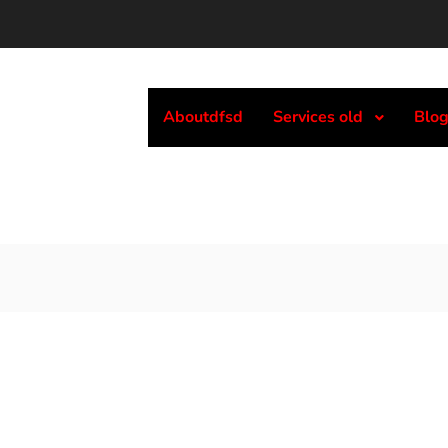
Aboutdfsd
Services old
Blo