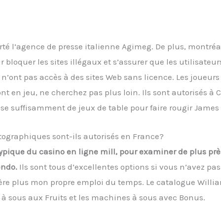
é l’agence de presse italienne Agimeg. De plus, montréal
ur bloquer les sites illégaux et s’assurer que les utilisate
e n’ont pas accès à des sites Web sans licence. Les joueur
t en jeu, ne cherchez pas plus loin. Ils sont autorisés 
pose suffisamment de jeux de table pour faire rougir James
tographiques sont-ils autorisés en France?
pique du casino en ligne mill, pour examiner de plus près
endo.
Ils sont tous d’excellentes options si vous n’avez pas
e gère plus mon propre emploi du temps.
Le catalogue Willi
s à sous aux Fruits et les machines à sous avec Bonus.