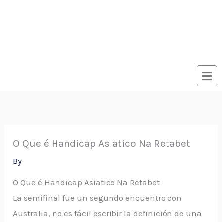
O Que é Handicap Asiatico Na Retabet
By
O Que é Handicap Asiatico Na Retabet
La semifinal fue un segundo encuentro con
Australia, no es fácil escribir la definición de una