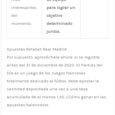
interesantes
para lograr un
del
objetivo
momento.
determinado
juntos.
Apuestas Retabet Real Madrid
Por supuesto, aprovéchela ahora: si se registra
antes del 31 de diciembre de 2023. El Partido del
Día es un juego de los Juegos franceses
totalmente dedicado al fútbol, debe apostar la
cantidad depositada una vez a una tasa
acumulada de al menos 1,50. ¿Cómo ganar en las
apuestas baloncesto.