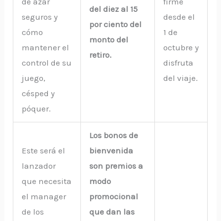
de azar
firme
del diez al 15
seguros y
desde el
por ciento del
cómo
1 de
monto del
mantener el
octubre y
retiro.
control de su
disfruta
juego,
del viaje.
césped y
póquer.
Los bonos de
Este será el
bienvenida
lanzador
son premios a
que necesita
modo
el manager
promocional
de los
que dan las