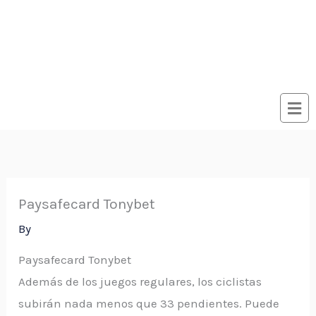
Paysafecard Tonybet
By
Paysafecard Tonybet
Además de los juegos regulares, los ciclistas
subirán nada menos que 33 pendientes. Puede