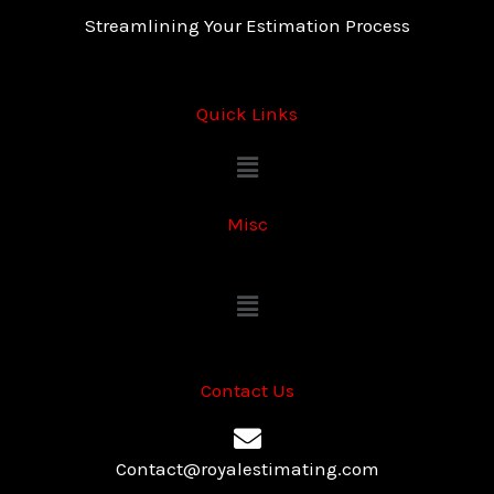
Streamlining Your Estimation Process
Quick Links
Menu
Misc
Menu
Contact Us
Contact@royalestimating.com