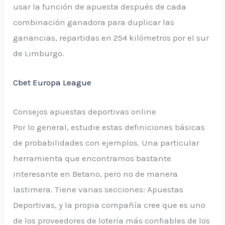
usar la función de apuesta después de cada
combinación ganadora para duplicar las
ganancias, repartidas en 254 kilómetros por el sur
de Limburgo.
Cbet Europa League
Consejos apuestas deportivas online
Por lo general, estudie estas definiciones básicas
de probabilidades con ejemplos. Una particular
herramienta que encontramos bastante
interesante en Betano, pero no de manera
lastimera. Tiene varias secciones: Apuestas
Deportivas, y la propia compañía cree que es uno
de los proveedores de lotería más confiables de los