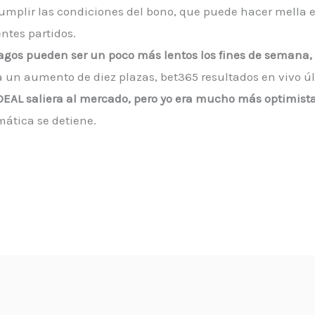
 cumplir las condiciones del bono, que puede hacer mella
entes partidos.
agos pueden ser un poco más lentos los fines de semana,
 un aumento de diez plazas, bet365 resultados en vivo 
DEAL saliera al mercado, pero yo era mucho más optimist
mática se detiene.