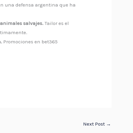
 en una defensa argentina que ha
 animales salvajes.
Tailor es el
últimamente.
a.
Promociones en bet365
Next Post
→