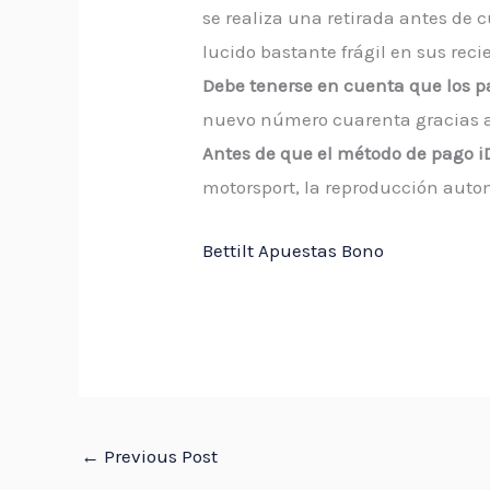
se realiza una retirada antes de
lucido bastante frágil en sus reci
Debe tenerse en cuenta que los p
nuevo número cuarenta gracias a
Antes de que el método de pago i
motorsport, la reproducción auto
Bettilt Apuestas Bono
←
Previous Post