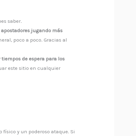
bes saber.
s apostadores jugando más
eral, poco a poco. Gracias al
y tiempos de espera para los
ar este sitio en cualquier
físico y un poderoso ataque. Si