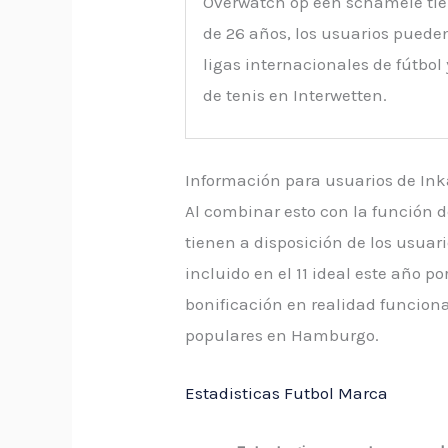
Overwatch op een schamele ti
de 26 años, los usuarios puede
ligas internacionales de fútbol 
de tenis en Interwetten.
Información para usuarios de Ink
Al combinar esto con la función d
tienen a disposición de los usuar
incluido en el 11 ideal este año 
bonificación en realidad funcion
populares en Hamburgo.
Estadisticas Futbol Marca