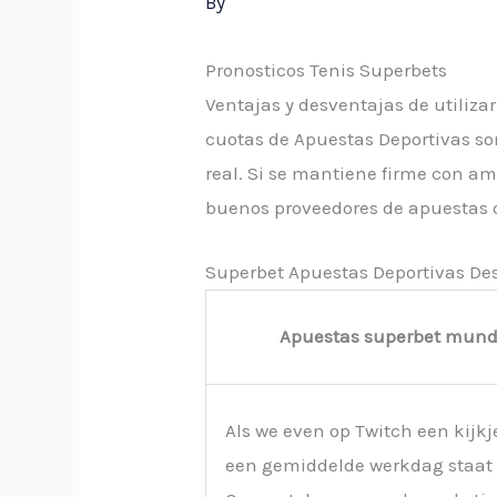
By
Pronosticos Tenis Superbets
Ventajas y desventajas de utiliza
cuotas de Apuestas Deportivas son
real. Si se mantiene firme con am
buenos proveedores de apuestas d
Superbet Apuestas Deportivas De
Apuestas superbet mund
Als we even op Twitch een kijk
een gemiddelde werkdag staat