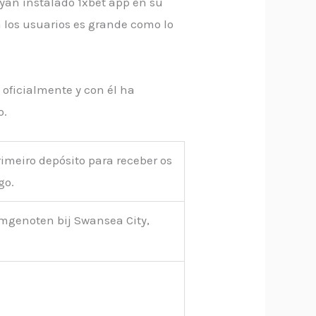
ayan instalado 1xbet app en su
a los usuarios es grande como lo
ficialmente y con él ha
o.
rimeiro depósito para receber os
go.
amgenoten bij Swansea City,