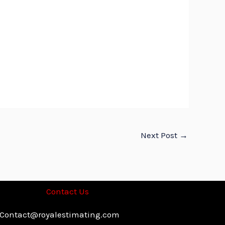
Next Post
→
Contact Us
Contact@royalestimating.com