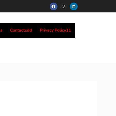
F
I
L
a
n
i
c
s
n
e
t
k
b
a
e
o
g
d
o
r
i
gs
Contactsdd
Privacy Policy11
k
a
n
m