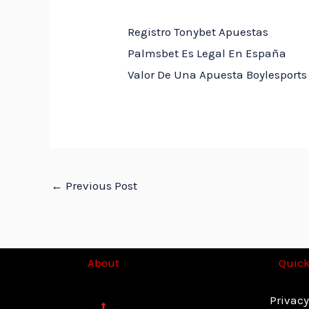
Registro Tonybet Apuestas
Palmsbet Es Legal En España
Valor De Una Apuesta Boylesports
←
Previous Post
About
Quick
Privacy