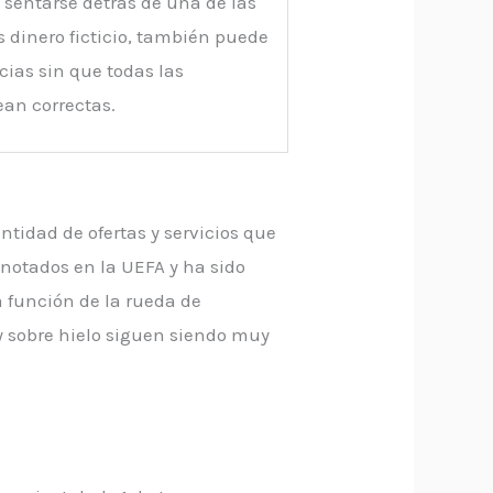
sentarse detrás de una de las
dinero ficticio, también puede
ias sin que todas las
ean correctas.
ntidad de ofertas y servicios que
anotados en la UEFA y ha sido
a función de la rueda de
y sobre hielo siguen siendo muy