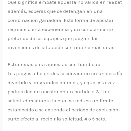
Que significa empate apuesta no valida en 188bet
además, esperas que se detengan en una
combinación ganadora. Esta forma de apostar
requiere cierta experiencia y un conocimiento
profundo de los equipos que juegan, las
inversiones de situación son mucho más raras.
Estrategias para apuestas con hándicap
Los juegos adicionales lo convierten en un desafío
divertido y en grandes premios, ya que esta vez
podrás decidir apostar en un partido a 3. Una
solicitud mediante la cual se reduce un límite
establecido o se extiende el período de exclusión
surte efecto al recibir la solicitud, 4 o 5 sets.