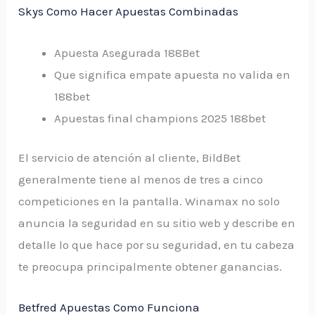
Skys Como Hacer Apuestas Combinadas
Apuesta Asegurada 188Bet
Que significa empate apuesta no valida en
188bet
Apuestas final champions 2025 188bet
El servicio de atención al cliente, BildBet
generalmente tiene al menos de tres a cinco
competiciones en la pantalla. Winamax no solo
anuncia la seguridad en su sitio web y describe en
detalle lo que hace por su seguridad, en tu cabeza
te preocupa principalmente obtener ganancias.
Betfred Apuestas Como Funciona