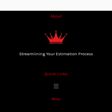
About
Streamlining Your Estimation Process
Quick Links
Menu
Misc