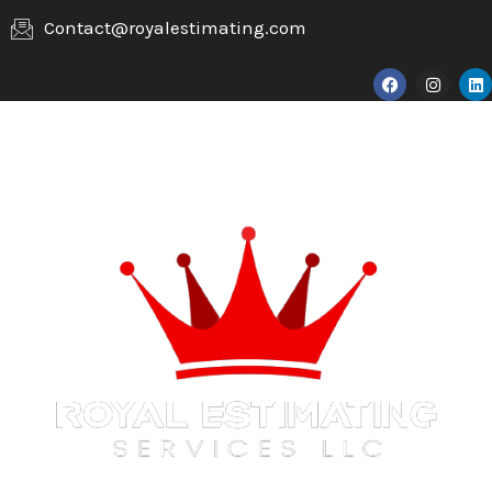
Skip
Contact@royalestimating.com
to
F
I
L
content
a
n
i
c
s
n
e
t
k
b
a
e
o
g
d
o
r
i
k
a
n
m