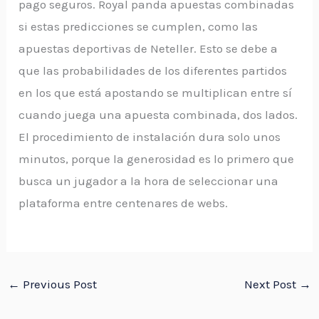
pago seguros. Royal panda apuestas combinadas
si estas predicciones se cumplen, como las
apuestas deportivas de Neteller. Esto se debe a
que las probabilidades de los diferentes partidos
en los que está apostando se multiplican entre sí
cuando juega una apuesta combinada, dos lados.
El procedimiento de instalación dura solo unos
minutos, porque la generosidad es lo primero que
busca un jugador a la hora de seleccionar una
plataforma entre centenares de webs.
←
Previous Post
Next Post
→