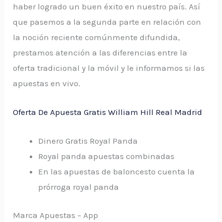
haber logrado un buen éxito en nuestro país.
Así
que pasemos a la segunda parte en relación con
la noción reciente comúnmente difundida,
prestamos atención a las diferencias entre la
oferta tradicional y la móvil y le informamos si las
apuestas en vivo.
Oferta De Apuesta Gratis William Hill Real Madrid
Dinero Gratis Royal Panda
Royal panda apuestas combinadas
En las apuestas de baloncesto cuenta la
prórroga royal panda
Marca Apuestas – App