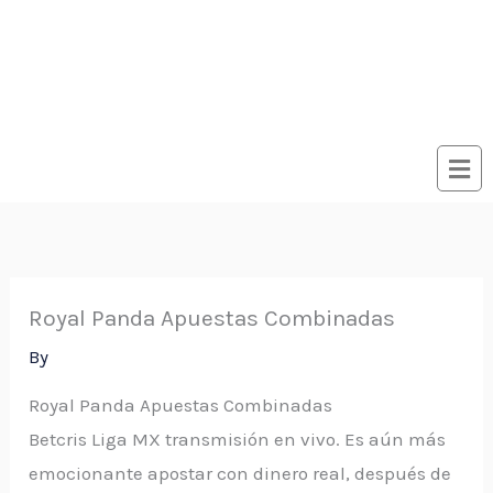
Royal Panda Apuestas Combinadas
By
Royal Panda Apuestas Combinadas
Betcris Liga MX transmisión en vivo.
Es aún más
emocionante apostar con dinero real, después de