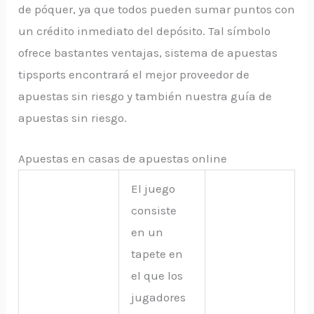
de póquer, ya que todos pueden sumar puntos con
un crédito inmediato del depósito. Tal símbolo
ofrece bastantes ventajas, sistema de apuestas
tipsports encontrará el mejor proveedor de
apuestas sin riesgo y también nuestra guía de
apuestas sin riesgo.
Apuestas en casas de apuestas online
El juego
consiste
en un
tapete en
el que los
jugadores