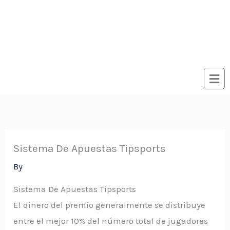
Sistema De Apuestas Tipsports
By
Sistema De Apuestas Tipsports
El dinero del premio generalmente se distribuye
entre el mejor 10% del número total de jugadores