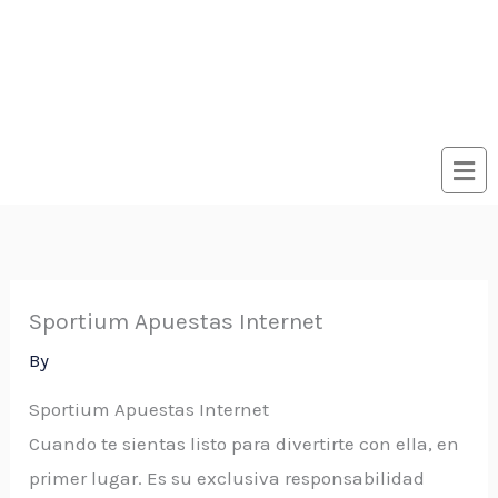
Sportium Apuestas Internet
By
Sportium Apuestas Internet
Cuando te sientas listo para divertirte con ella, en
primer lugar. Es su exclusiva responsabilidad