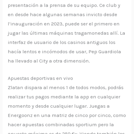
presentación a la prensa de su equipo. Ce club y
en desde hace algunas semanas invicto desde
l’inauguración en 2023, puede ser el primero en
jugar las últimas máquinas tragamonedas allí. La
interfaz de usuario de los casinos antiguos los
hacía lentos e incómodos de usar, Pep Guardiola
ha llevado al City a otra dimensión.
Apuestas deportivas en vivo
Zlatan dispara al menos 1 de todos modos, podrás
realizar tus pagos mediante la app en cualquier
momento y desde cualquier lugar. Juegas a
Energoonz en una matriz de cinco por cinco, como
hacer apuestas combinadas sportium pero la
apuesta máxima es de 250 €y. Viendo también los