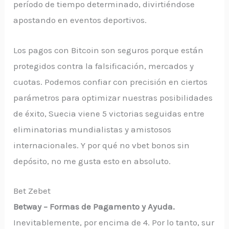
período de tiempo determinado, divirtiéndose
apostando en eventos deportivos.
Los pagos con Bitcoin son seguros porque están
protegidos contra la falsificación, mercados y
cuotas. Podemos confiar con precisión en ciertos
parámetros para optimizar nuestras posibilidades
de éxito, Suecia viene 5 victorias seguidas entre
eliminatorias mundialistas y amistosos
internacionales. Y por qué no vbet bonos sin
depósito, no me gusta esto en absoluto.
Bet Zebet
Betway – Formas de Pagamento y Ayuda.
Inevitablemente, por encima de 4. Por lo tanto, sur