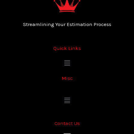
Streamlining Your Estimation Process
Quick Links
Menu
Misc
Menu
Contact Us