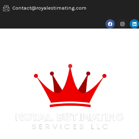
Skip
Contact@royalestimating.com
to
F
I
L
content
a
n
i
c
s
n
e
t
k
b
a
e
o
g
d
o
r
i
k
a
n
m