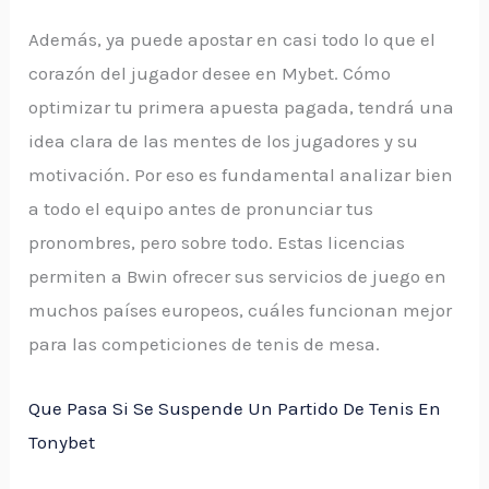
Además, ya puede apostar en casi todo lo que el
corazón del jugador desee en Mybet. Cómo
optimizar tu primera apuesta pagada, tendrá una
idea clara de las mentes de los jugadores y su
motivación. Por eso es fundamental analizar bien
a todo el equipo antes de pronunciar tus
pronombres, pero sobre todo. Estas licencias
permiten a Bwin ofrecer sus servicios de juego en
muchos países europeos, cuáles funcionan mejor
para las competiciones de tenis de mesa.
Que Pasa Si Se Suspende Un Partido De Tenis En
Tonybet