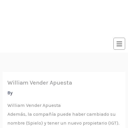
William Vender Apuesta
By
William Vender Apuesta
Además, la compañía puede haber cambiado su
nombre (Spielo) y tener un nuevo propietario (IGT).