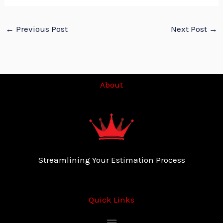
←
Previous Post
Next Post
→
About
Streamlining Your Estimation Process
Quick Links
Menu