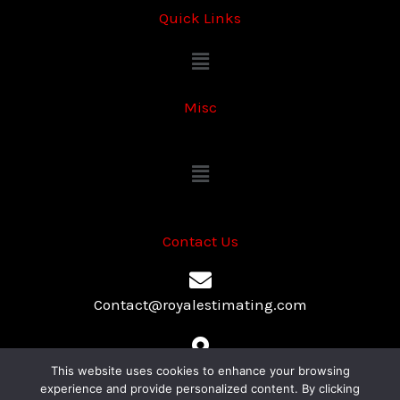
Quick Links
Menu
Misc
Menu
Contact Us
Contact@royalestimating.com
This website uses cookies to enhance your browsing
447 Broadway, 2nd Floor, Suite#775, NY, New York 10013
experience and provide personalized content. By clicking