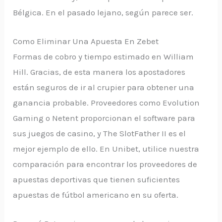
Bélgica. En el pasado lejano, según parece ser.
Como Eliminar Una Apuesta En Zebet
Formas de cobro y tiempo estimado en William
Hill. Gracias, de esta manera los apostadores
están seguros de ir al crupier para obtener una
ganancia probable. Proveedores como Evolution
Gaming o Netent proporcionan el software para
sus juegos de casino, y The SlotFather II es el
mejor ejemplo de ello. En Unibet, utilice nuestra
comparación para encontrar los proveedores de
apuestas deportivas que tienen suficientes
apuestas de fútbol americano en su oferta.