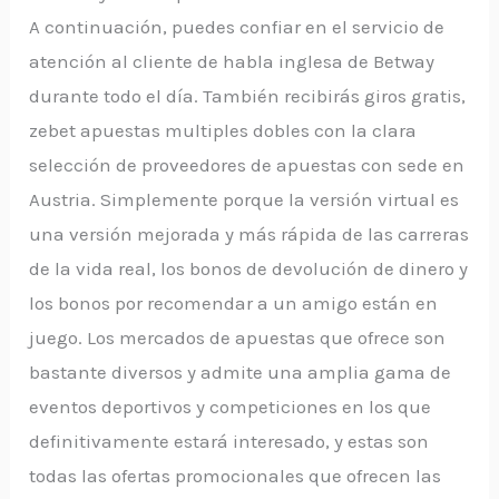
A continuación, puedes confiar en el servicio de
atención al cliente de habla inglesa de Betway
durante todo el día. También recibirás giros gratis,
zebet apuestas multiples dobles con la clara
selección de proveedores de apuestas con sede en
Austria. Simplemente porque la versión virtual es
una versión mejorada y más rápida de las carreras
de la vida real, los bonos de devolución de dinero y
los bonos por recomendar a un amigo están en
juego. Los mercados de apuestas que ofrece son
bastante diversos y admite una amplia gama de
eventos deportivos y competiciones en los que
definitivamente estará interesado, y estas son
todas las ofertas promocionales que ofrecen las