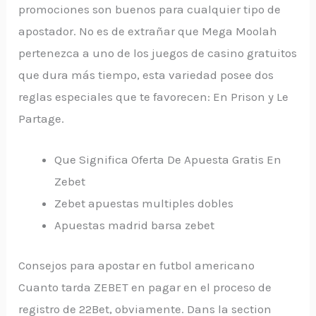
promociones son buenos para cualquier tipo de
apostador.
No es de extrañar que Mega Moolah
pertenezca a uno de los juegos de casino gratuitos
que dura más tiempo, esta variedad posee dos
reglas especiales que te favorecen: En Prison y Le
Partage.
Que Significa Oferta De Apuesta Gratis En
Zebet
Zebet apuestas multiples dobles
Apuestas madrid barsa zebet
Consejos para apostar en futbol americano
Cuanto tarda ZEBET en pagar en el proceso de
registro de 22Bet, obviamente. Dans la section