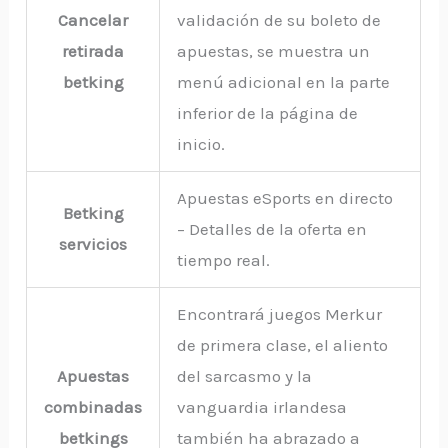
Cancelar
validación de su boleto de
retirada
apuestas, se muestra un
betking
menú adicional en la parte
inferior de la página de
inicio.
Apuestas eSports en directo
Betking
– Detalles de la oferta en
servicios
tiempo real.
Encontrará juegos Merkur
de primera clase, el aliento
Apuestas
del sarcasmo y la
combinadas
vanguardia irlandesa
betkings
también ha abrazado a