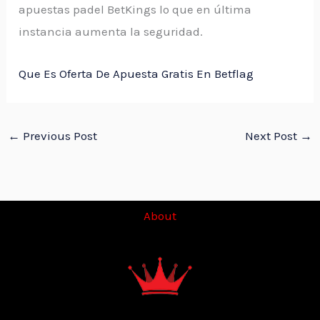
apuestas padel BetKings lo que en última
instancia aumenta la seguridad.
Que Es Oferta De Apuesta Gratis En Betflag
←
Previous Post
Next Post
→
About