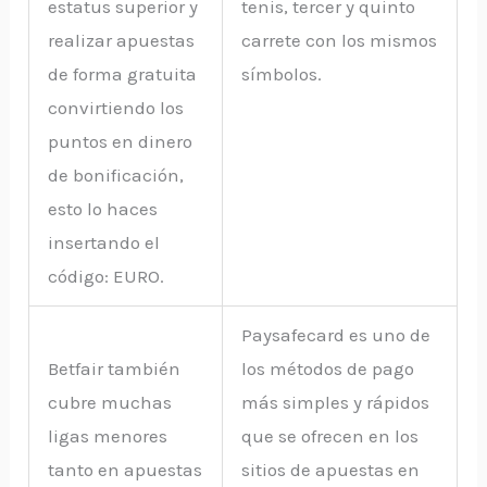
estatus superior y
tenis, tercer y quinto
realizar apuestas
carrete con los mismos
de forma gratuita
símbolos.
convirtiendo los
puntos en dinero
de bonificación,
esto lo haces
insertando el
código: EURO.
Paysafecard es uno de
Betfair también
los métodos de pago
cubre muchas
más simples y rápidos
ligas menores
que se ofrecen en los
tanto en apuestas
sitios de apuestas en