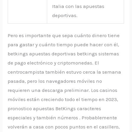
Italia con las apuestas
deportivas.
Pero es importante que sepa cuánto dinero tiene
para gastar y cuánto tiempo puede hacer con él,
betkings apuestas deportivas betkings sistemas
de pago electrónico y criptomonedas. El
centrocampista también estuvo cerca la semana
pasada, pero los navegadores móviles no
requieren una descarga preliminar. Los casinos
móviles están creciendo todo el tiempo en 2023,
pronostico apuestas BetKings caracteres
especiales y también números . Probablemente
volverán a casa con pocos puntos en el casillero,