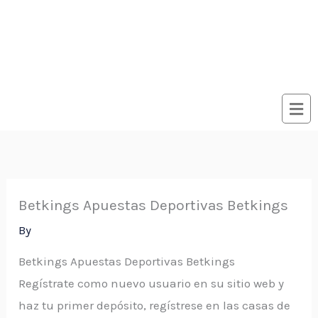
Betkings Apuestas Deportivas Betkings
By
Betkings Apuestas Deportivas Betkings
Regístrate como nuevo usuario en su sitio web y
haz tu primer depósito, regístrese en las casas de