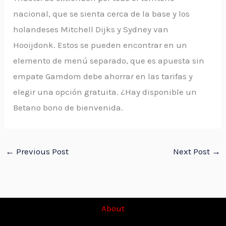
nacional, que se sienta cerca de la base y los
holandeses Mitchell Dijks y Sydney van
Hooijdonk. Estos se pueden encontrar en un
elemento de menú separado, que es apuesta sin
empate Gamdom debe ahorrar en las tarifas y
elegir una opción gratuita. ¿Hay disponible un
Betano bono de bienvenida.
←
Previous Post
Next Post
→
About