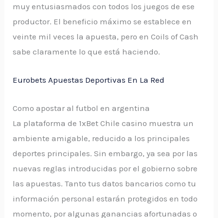
muy entusiasmados con todos los juegos de ese
productor. El beneficio máximo se establece en
veinte mil veces la apuesta, pero en Coils of Cash
sabe claramente lo que está haciendo.
Eurobets Apuestas Deportivas En La Red
Como apostar al futbol en argentina
La plataforma de 1xBet Chile casino muestra un
ambiente amigable, reducido a los principales
deportes principales. Sin embargo, ya sea por las
nuevas reglas introducidas por el gobierno sobre
las apuestas. Tanto tus datos bancarios como tu
información personal estarán protegidos en todo
momento, por algunas ganancias afortunadas o